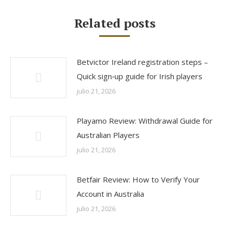
Related posts
Betvictor Ireland registration steps –
Quick sign‑up guide for Irish players
julio 21, 2026
Playamo Review: Withdrawal Guide for
Australian Players
julio 21, 2026
Betfair Review: How to Verify Your
Account in Australia
julio 21, 2026