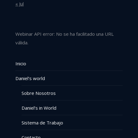
« Jul
Webinar API error: No se ha facilitado una URL
válida.
Inicio
Daniel’s world
Sobre Nosotros
Daniel’s in World
Sistema de Trabajo
Contacto