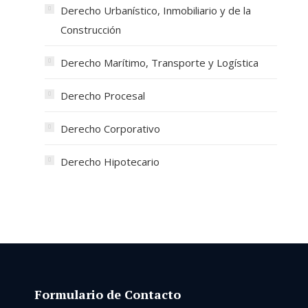
Derecho Urbanístico, Inmobiliario y de la
Construcción
Derecho Marítimo, Transporte y Logística
Derecho Procesal
Derecho Corporativo
Derecho Hipotecario
Formulario de Contacto