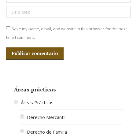
Sitio web
Save my name, email, and website in this browser for the next
time I comment.
Publicar comentario
Áreas prácticas
Áreas Prácticas
Derecho Mercantil
Derecho de Familia