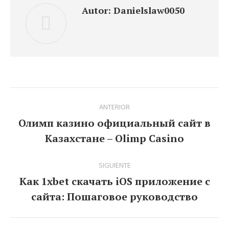
Autor:
Danielslaw0050
Navegación
ANTERIOR
entre
Олимп казино официальный сайт в
Publicación
publicaciones
Казахстане – Olimp Casino
anterior:
SIGUIENTE
Как 1xbet скачать iOS приложение с
Publicación
сайта: Пошаговое руководство
siguiente: