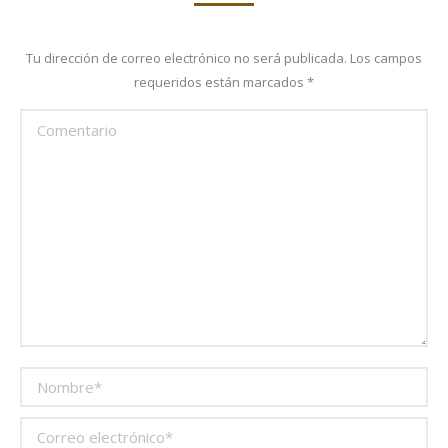
Tu dirección de correo electrónico no será publicada. Los campos
requeridos están marcados
*
Comentario
Nombre *
Correo electrónico *