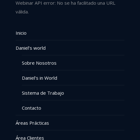
Webinar API error: No se ha facilitado una URL
válida.
Inicio
Daniel’s world
Sobre Nosotros
Daniel’s in World
Sistema de Trabajo
Contacto
Áreas Prácticas
Área Clientes