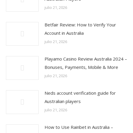
julio 21, 2026
Betfair Review: How to Verify Your
Account in Australia
julio 21, 2026
Playamo Casino Review Australia 2024 –
Bonuses, Payments, Mobile & More
julio 21, 2026
Neds account verification guide for
Australian players
julio 21, 2026
How to Use Rainbet in Australia –