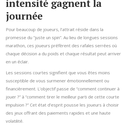
intensité gagnent la
journée
Pour beaucoup de joueurs, l’attrait réside dans la
promesse du “juste un spin”. Au lieu de longues sessions
marathon, ces joueurs préfèrent des rafales serrées où
chaque décision a du poids et chaque résultat peut arriver
en un éclair.
Les sessions courtes signifient que vous êtes moins
susceptible de vous surmener émotionnellement ou
financièrement. L’objectif passe de “comment continuer à
jouer ?” à “comment tirer le meilleur parti de cette courte
impulsion ?” Cet état d’esprit pousse les joueurs à choisir
des jeux offrant des paiements rapides et une haute
volatilité.