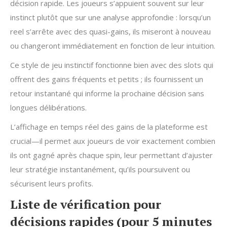
décision rapide. Les joueurs s’appuient souvent sur leur
instinct plutôt que sur une analyse approfondie : lorsqu’un
reel s’arrête avec des quasi-gains, ils miseront à nouveau
ou changeront immédiatement en fonction de leur intuition.
Ce style de jeu instinctif fonctionne bien avec des slots qui
offrent des gains fréquents et petits ; ils fournissent un
retour instantané qui informe la prochaine décision sans
longues délibérations.
L’affichage en temps réel des gains de la plateforme est
crucial—il permet aux joueurs de voir exactement combien
ils ont gagné après chaque spin, leur permettant d’ajuster
leur stratégie instantanément, qu’ils poursuivent ou
sécurisent leurs profits.
Liste de vérification pour
décisions rapides (pour 5 minutes