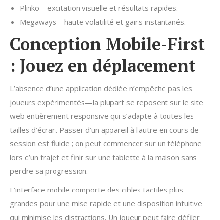
Plinko – excitation visuelle et résultats rapides.
Megaways – haute volatilité et gains instantanés.
Conception Mobile-First
: Jouez en déplacement
L’absence d’une application dédiée n’empêche pas les
joueurs expérimentés—la plupart se reposent sur le site
web entièrement responsive qui s’adapte à toutes les
tailles d’écran. Passer d’un appareil à l’autre en cours de
session est fluide ; on peut commencer sur un téléphone
lors d’un trajet et finir sur une tablette à la maison sans
perdre sa progression.
L’interface mobile comporte des cibles tactiles plus
grandes pour une mise rapide et une disposition intuitive
qui minimise les distractions. Un joueur peut faire défiler