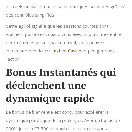
les reels ou placer une mise en quelques secondes grâce à
des contrôles simplifiés.
Cette agilité signifie que les sessions courtes sont
vraiment portables : quand vous avez cinq minutes entre
deux réunions ou une pause en vol, vous pouvez
immédiatement lancer
Instant Casino
et plonger dans
l’action.
Bonus Instantanés qui
déclenchent une
dynamique rapide
Le bonus de bienvenue est conçu pour accélérer la
dynamique plutôt que de la prolonger. Avec un bonus de
200% jusqu’à €7,500 disponible en quatre étapes—