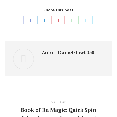
Share this post
Share
Share
Share
Share
Share
on
on
on
on
on
Facebook
LinkedIn
Pinterest
WhatsApp
Twitter
Autor:
Danielslaw0050
Navegación
ANTERIOR
entre
Book of Ra Magic: Quick Spin
Publicación