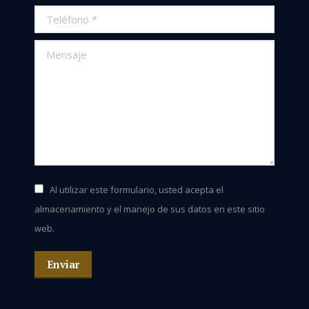
Teléfono *
Mensaje
Al utilizar este formulario, usted acepta el
almacenamiento y el manejo de sus datos en este sitio
web.
Enviar