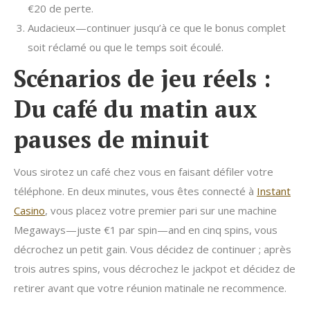
€20 de perte.
Audacieux—continuer jusqu’à ce que le bonus complet
soit réclamé ou que le temps soit écoulé.
Scénarios de jeu réels :
Du café du matin aux
pauses de minuit
Vous sirotez un café chez vous en faisant défiler votre
téléphone. En deux minutes, vous êtes connecté à
Instant
Casino
, vous placez votre premier pari sur une machine
Megaways—juste €1 par spin—and en cinq spins, vous
décrochez un petit gain. Vous décidez de continuer ; après
trois autres spins, vous décrochez le jackpot et décidez de
retirer avant que votre réunion matinale ne recommence.