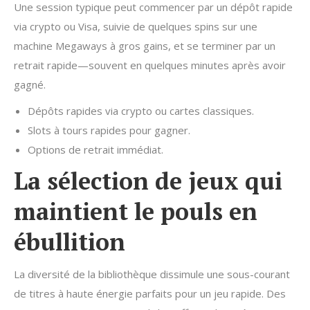
Une session typique peut commencer par un dépôt rapide
via crypto ou Visa, suivie de quelques spins sur une
machine Megaways à gros gains, et se terminer par un
retrait rapide—souvent en quelques minutes après avoir
gagné.
Dépôts rapides via crypto ou cartes classiques.
Slots à tours rapides pour gagner.
Options de retrait immédiat.
La sélection de jeux qui
maintient le pouls en
ébullition
La diversité de la bibliothèque dissimule une sous-courant
de titres à haute énergie parfaits pour un jeu rapide. Des