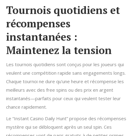
Tournois quotidiens et
récompenses
instantanées :
Maintenez la tension
Les tournois quotidiens sont conçus pour les joueurs qui
veulent une compétition rapide sans engagements longs.
Chaque tournoi ne dure qu’une heure et récompense les
meilleurs avec des free spins ou des prix en argent
instantanés—parfaits pour ceux qui veulent tester leur
chance rapidement.
Le “Instant Casino Daily Hunt” propose des récompenses
mystère qui se débloquent après un seul spin. Ces
récompenses vont de paris gratuits à de petites primes