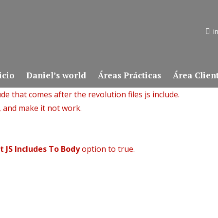
i
icio
Daniel’s world
Áreas Prácticas
Área Clien
de that comes after the revolution files js include.
, and make it not work.
t JS Includes To Body
option to true.