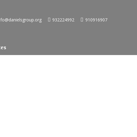
nfo@danielsgroup.org
932224992
910916907
tes