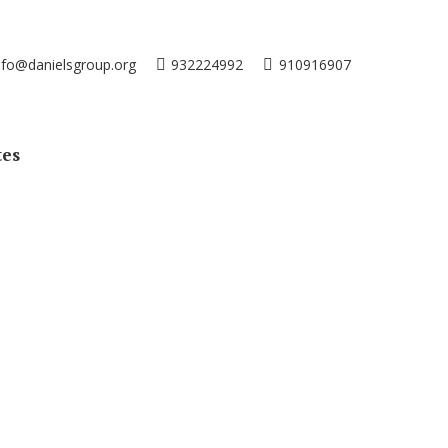
nfo@danielsgroup.org
932224992
910916907
tes