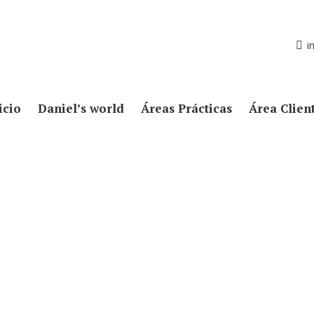
i
icio
Daniel’s world
Áreas Prácticas
Área Clien