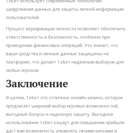
1хБет использует современные технологии
шифрования данных для защиты личной информации
пользователей.
Процесс верификации личности позволяет обеспечить
ответственность и безопасность, особенно при
проведении финансовых операций. Это значит, что
ваши средства и личные данные защищены на
платформе, что делает 1хБет надежным выбором для
любых игроков.
Заключение
В целом, 1хБет это отличное онлайн-казино, которое
предлагает широкий выбор игровых возможностей,
выгодные бонусы и надежную защиту. Выгодное
использование 1хБет кэшаут для повышения прибыли
даст вам возможность управлять своими рисками и