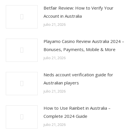
Betfair Review: How to Verify Your
Account in Australia
julio 21, 2026
Playamo Casino Review Australia 2024 –
Bonuses, Payments, Mobile & More
julio 21, 2026
Neds account verification guide for
Australian players
julio 21, 2026
How to Use Rainbet in Australia –
Complete 2024 Guide
julio 21, 2026