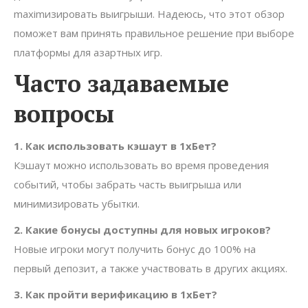
maximизировать выигрыши. Надеюсь, что этот обзор
поможет вам принять правильное решение при выборе
платформы для азартных игр.
Часто задаваемые
вопросы
1. Как использовать кэшаут в 1хБет?
Кэшаут можно использовать во время проведения
событий, чтобы забрать часть выигрыша или
минимизировать убытки.
2. Какие бонусы доступны для новых игроков?
Новые игроки могут получить бонус до 100% на
первый депозит, а также участвовать в других акциях.
3. Как пройти верификацию в 1хБет?