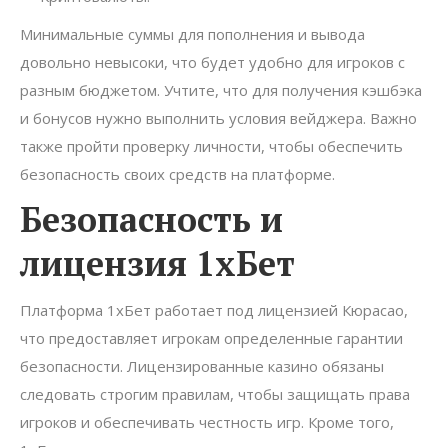
Минимальные суммы для пополнения и вывода
довольно невысоки, что будет удобно для игроков с
разным бюджетом. Учтите, что для получения кэшбэка
и бонусов нужно выполнить условия вейджера. Важно
также пройти проверку личности, чтобы обеспечить
безопасность своих средств на платформе.
Безопасность и
лицензия 1хБет
Платформа 1хБет работает под лицензией Кюрасао,
что предоставляет игрокам определенные гарантии
безопасности. Лицензированные казино обязаны
следовать строгим правилам, чтобы защищать права
игроков и обеспечивать честность игр. Кроме того,