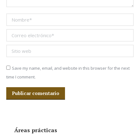
Nombre *
Correo electrónico *
Sitio web
Save my name, email, and website in this browser for the next
time I comment.
Publicar comentario
Áreas prácticas