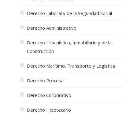
Derecho Laboral y de la Seguridad Social
Derecho Administrativo
Derecho Urbanístico, Inmobiliario y de la
Construcción
Derecho Marítimo, Transporte y Logística
Derecho Procesal
Derecho Corporativo
Derecho Hipotecario