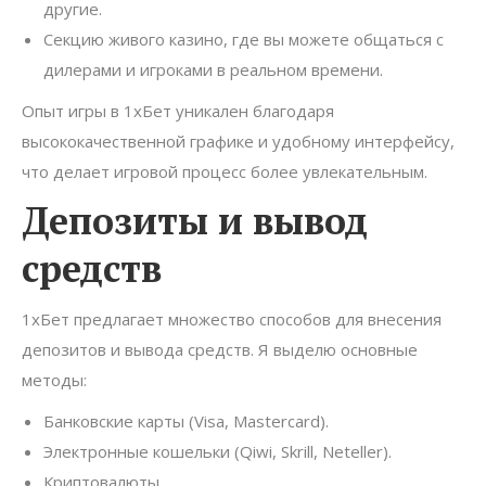
другие.
Секцию живого казино, где вы можете общаться с
дилерами и игроками в реальном времени.
Опыт игры в 1хБет уникален благодаря
высококачественной графике и удобному интерфейсу,
что делает игровой процесс более увлекательным.
Депозиты и вывод
средств
1хБет предлагает множество способов для внесения
депозитов и вывода средств. Я выделю основные
методы:
Банковские карты (Visa, Mastercard).
Электронные кошельки (Qiwi, Skrill, Neteller).
Криптовалюты.