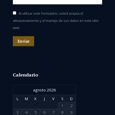
Al utilizar este formulario, usted acepta el
almacenamiento y el manejo de sus datos en este sitio
web.
Enviar
Calendario
agosto 2026
L
M
X
J
V
S
D
1
2
3
4
5
6
7
8
9