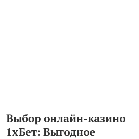
Выбор онлайн-казино
1хБет: Выгодное