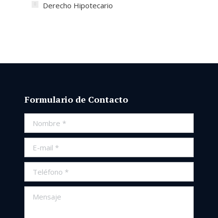
Derecho Hipotecario
Formulario de Contacto
Nombre *
E-mail *
Teléfono *
Mensaje