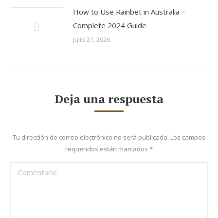
How to Use Rainbet in Australia –
Complete 2024 Guide
julio 21, 2026
Deja una respuesta
Tu dirección de correo electrónico no será publicada. Los campos
requeridos están marcados
*
Comentario