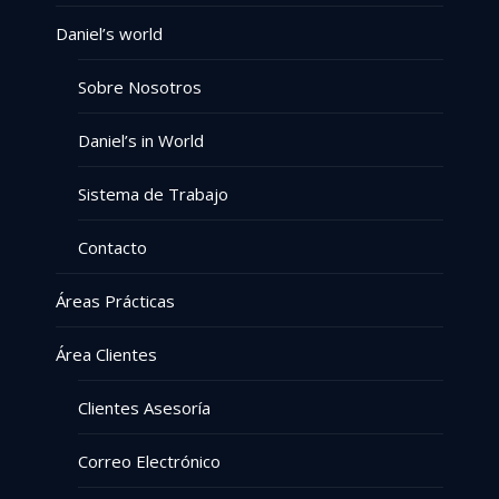
Daniel’s world
Sobre Nosotros
Daniel’s in World
Sistema de Trabajo
Contacto
Áreas Prácticas
Área Clientes
Clientes Asesoría
Correo Electrónico