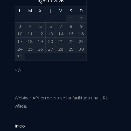
agosto 2026
L
M
X
J
V
S
D
1
2
3
4
5
6
7
8
9
10
11
12
13
14
15
16
17
18
19
20
21
22
23
24
25
26
27
28
29
30
31
« Jul
Webinar API error: No se ha facilitado una URL
válida.
Inicio