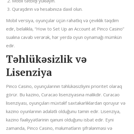
Mobil tətbiqi yükləyin.
Quraşdırın və hesabınıza daxil olun.
Mobil versiya, oyunçular üçün rahatlıq və çeviklik təqdim
edir, beləliklə, “How to Set Up an Account at Pinco Casino”
sualına cavab verərək, hər yerdə oyun oynamağı mümkün
edir.
Təhlükəsizlik və
Lisenziya
Pinco Casino, oyunçularının təhlükəsizliyini prioritet olaraq
görür. Bu kazino, Curacao lisenziyasına malikdir. Curacao
lisenziyası, oyunçuları müxtəlif saxtakarlıklardan qoruyur və
kazino oyunlarının ədalətli olduğunu təmin edir. Lisenziya,
kazino fəaliyyətlərinin qanuni olduğunu isbat edir. Eyni
zamanda, Pinco Casino, məlumatların şifrələnməsi və