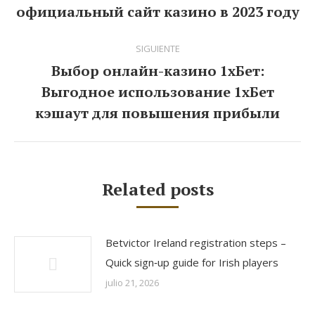
Publicación
publicaciones
официальный сайт казино в 2023 году
anterior:
SIGUIENTE
Выбор онлайн-казино 1хБет:
Выгодное использование 1хБет
Publicación
кэшаут для повышения прибыли
siguiente:
Related posts
Betvictor Ireland registration steps –
Quick sign‑up guide for Irish players
julio 21, 2026