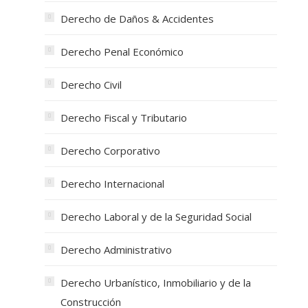
Derecho de Daños & Accidentes
Derecho Penal Económico
Derecho Civil
Derecho Fiscal y Tributario
Derecho Corporativo
Derecho Internacional
Derecho Laboral y de la Seguridad Social
Derecho Administrativo
Derecho Urbanístico, Inmobiliario y de la
Construcción