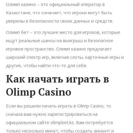
Олимп казино – это официальный оператор в
Казахстане, что означает, что игроки могут быть
уверены в безопасности своих данных и средств.
Олимп бет – это лучшее место для игроков, которые
ищут реальные шансы на выигрыш и безопасное
игровое пространство. Олимп казино предлагает
широкий спектр игр, включая слоты, карточные игры и
другие, чтобы найти что-то для себя.
Как начать играть в
Olimp Casino
Если вы решили начать играть в Olimp Casino, то
сначала вам нужно зарегистрироваться на
официальном сайте olimpbet.kz. Вам потребуется
только несколько минут, чтобы создать аккаунт и