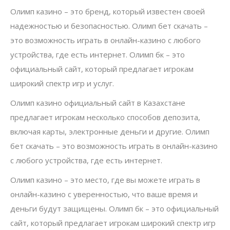
Олимп казино – это бренд, который известен своей
надежностью и безопасностью. Олимп бет скачать –
это возможность играть в онлайн-казино с любого
устройства, где есть интернет. Олимп бк – это
официальный сайт, который предлагает игрокам
широкий спектр игр и услуг.
Олимп казино официальный сайт в Казахстане
предлагает игрокам несколько способов депозита,
включая карты, электронные деньги и другие. Олимп
бет скачать – это возможность играть в онлайн-казино
с любого устройства, где есть интернет.
Олимп казино – это место, где вы можете играть в
онлайн-казино с уверенностью, что ваше время и
деньги будут защищены. Олимп бк – это официальный
сайт, который предлагает игрокам широкий спектр игр