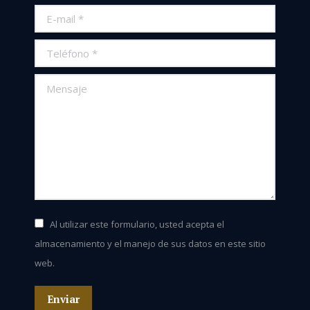
E-mail *
Teléfono *
Mensaje
Al utilizar este formulario, usted acepta el
almacenamiento y el manejo de sus datos en este sitio
web.
Enviar