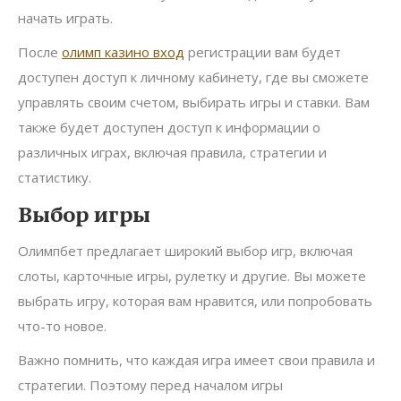
начать играть.
После
олимп казино вход
регистрации вам будет
доступен доступ к личному кабинету, где вы сможете
управлять своим счетом, выбирать игры и ставки. Вам
также будет доступен доступ к информации о
различных играх, включая правила, стратегии и
статистику.
Выбор игры
Олимпбет предлагает широкий выбор игр, включая
слоты, карточные игры, рулетку и другие. Вы можете
выбрать игру, которая вам нравится, или попробовать
что-то новое.
Важно помнить, что каждая игра имеет свои правила и
стратегии. Поэтому перед началом игры