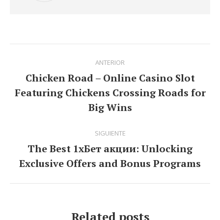
Navegación
ANTERIOR
entre
Chicken Road – Online Casino Slot
publicaciones
Featuring Chickens Crossing Roads for
Publicación
Big Wins
anterior:
SIGUIENTE
The Best 1хБет акции: Unlocking
Publicación
Exclusive Offers and Bonus Programs
siguiente:
Related posts