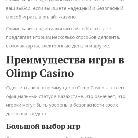
ваш выбор, если вы ищете надежный и безопасный
способ играть в онлайн-казино.
Олимп казино официальный сайт в Казахстане
предлагает игрокам несколько способов депозита,
включая карты, электронные деньги и другие.
Преимущества игры в
Olimp Casino
Один из главных преимуществ Olimp Casino – это его
официальный статус в Казахстане. Это означает, что
игроки могут быть уверены в безопасности своих
данных и средств.
Большой выбор игр