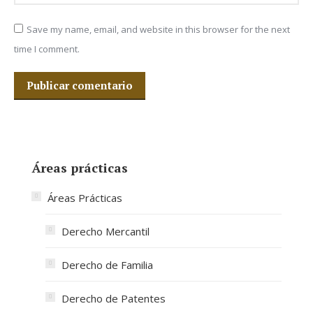
Save my name, email, and website in this browser for the next
time I comment.
Publicar comentario
Áreas prácticas
Áreas Prácticas
Derecho Mercantil
Derecho de Familia
Derecho de Patentes