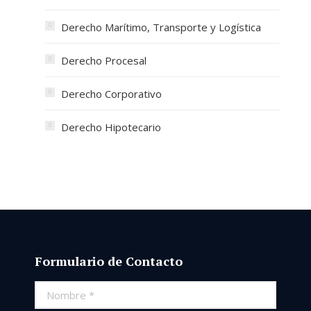
Derecho Marítimo, Transporte y Logística
Derecho Procesal
Derecho Corporativo
Derecho Hipotecario
Formulario de Contacto
Nombre *