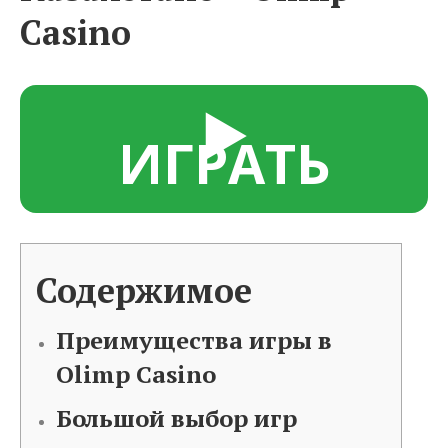
Casino
▶️
ИГРАТЬ
Содержимое
Преимущества игры в
Olimp Casino
Большой выбор игр