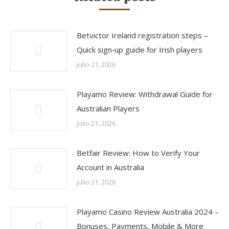
Betvictor Ireland registration steps –
Quick sign‑up guide for Irish players
julio 21, 2026
Playamo Review: Withdrawal Guide for
Australian Players
julio 21, 2026
Betfair Review: How to Verify Your
Account in Australia
julio 21, 2026
Playamo Casino Review Australia 2024 –
Bonuses, Payments, Mobile & More