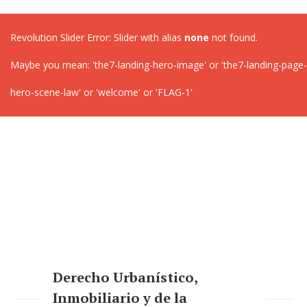
Revolution Slider Error: Slider with alias
none
not found.
Maybe you mean: 'the7-landing-hero-image' or 'the7-landing-page-
hero-scene-law' or 'welcome' or 'FLAG-1'
Derecho Urbanístico,
Inmobiliario y de la