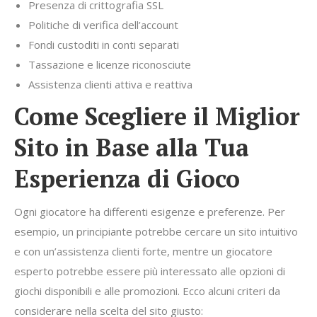
Presenza di crittografia SSL
Politiche di verifica dell’account
Fondi custoditi in conti separati
Tassazione e licenze riconosciute
Assistenza clienti attiva e reattiva
Come Scegliere il Miglior
Sito in Base alla Tua
Esperienza di Gioco
Ogni giocatore ha differenti esigenze e preferenze. Per
esempio, un principiante potrebbe cercare un sito intuitivo
e con un’assistenza clienti forte, mentre un giocatore
esperto potrebbe essere più interessato alle opzioni di
giochi disponibili e alle promozioni. Ecco alcuni criteri da
considerare nella scelta del sito giusto: