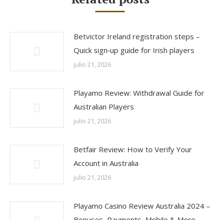
Betvictor Ireland registration steps –
Quick sign‑up guide for Irish players
julio 21, 2026
Playamo Review: Withdrawal Guide for
Australian Players
julio 21, 2026
Betfair Review: How to Verify Your
Account in Australia
julio 21, 2026
Playamo Casino Review Australia 2024 –
Bonuses, Payments, Mobile & More