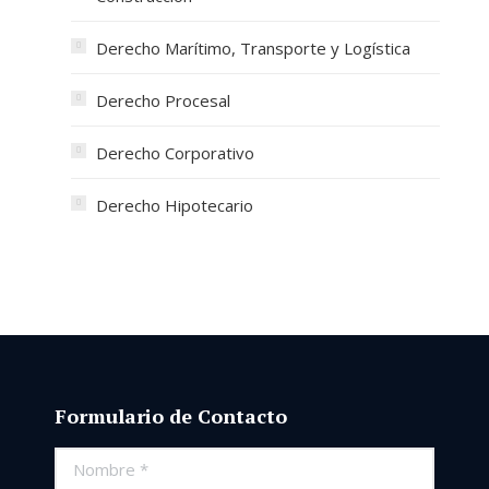
Derecho Marítimo, Transporte y Logística
Derecho Procesal
Derecho Corporativo
Derecho Hipotecario
Formulario de Contacto
Nombre *