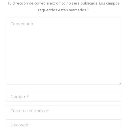
Tu dirección de correo electrónico no será publicada. Los campos
requeridos están marcados
*
Comentario
Nombre *
Correo electrónico *
Sitio web