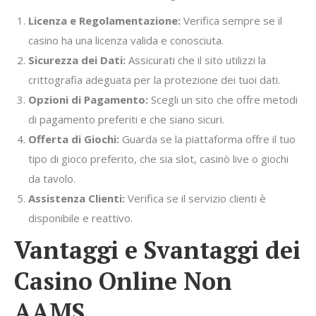
Licenza e Regolamentazione:
Verifica sempre se il
casino ha una licenza valida e conosciuta.
Sicurezza dei Dati:
Assicurati che il sito utilizzi la
crittografia adeguata per la protezione dei tuoi dati.
Opzioni di Pagamento:
Scegli un sito che offre metodi
di pagamento preferiti e che siano sicuri.
Offerta di Giochi:
Guarda se la piattaforma offre il tuo
tipo di gioco preferito, che sia slot, casinò live o giochi
da tavolo.
Assistenza Clienti:
Verifica se il servizio clienti è
disponibile e reattivo.
Vantaggi e Svantaggi dei
Casino Online Non
AAMS