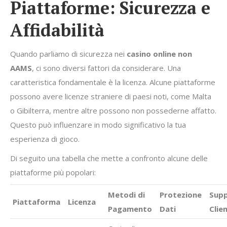
Piattaforme: Sicurezza e
Affidabilità
Quando parliamo di sicurezza nei
casino online non
AAMS
, ci sono diversi fattori da considerare. Una
caratteristica fondamentale è la licenza. Alcune piattaforme
possono avere licenze straniere di paesi noti, come Malta
o Gibilterra, mentre altre possono non possederne affatto.
Questo può influenzare in modo significativo la tua
esperienza di gioco.
Di seguito una tabella che mette a confronto alcune delle
piattaforme più popolari:
Metodi di
Protezione
Sup
Piattaforma
Licenza
Pagamento
Dati
Clien