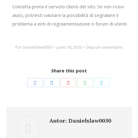
Contatta prima il servizio clienti del sito. Se non ricevi
aiuto, potresti valutare la possibilità di segnalare il
problema a enti di regolamentazione o forum di utenti.
Por
Danielslaw0050
junio 18, 2026
Deja un comentario
Share this post
Share
Share
Share
Share
Share
on
on
on
on
on
Facebook
LinkedIn
Pinterest
WhatsApp
Twitter
Autor:
Danielslaw0050