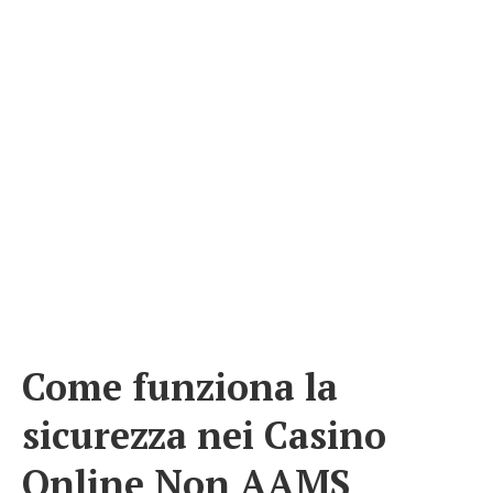
Come funziona la
sicurezza nei Casino
Online Non AAMS