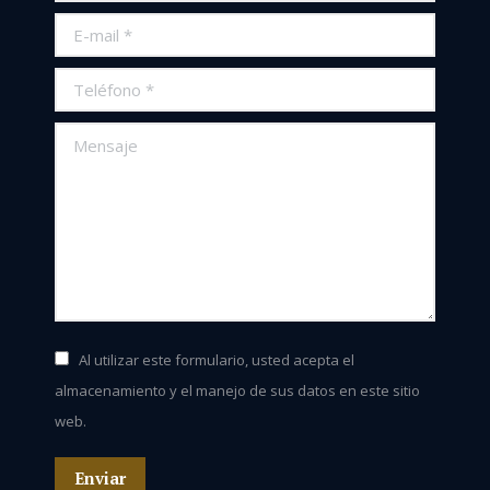
E-mail *
Teléfono *
Mensaje
Al utilizar este formulario, usted acepta el
almacenamiento y el manejo de sus datos en este sitio
web.
Enviar