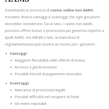
Esaminando la sicurezza di
casino online non AAMS
,
troviamo diversi vantaggi e svantaggi che ogni giocatore
dovrebbe considerare. Da un lato, i casino non AAMS
possono offrire bonus e promozioni più generosi rispetto a
quelli AAMS, ma dall’altro lato, la mancanza di
regolamentazioni può essere un rischio per i giocatori.
Vantaggi:
Maggiore flessibilità nelle offerte di bonus
Accesso a giochi esclusivi
Possibili metodi di pagamento innovativi
Svantaggi:
Mancanza di protezione legale
Possibili difficoltà nel recupero di fondi
Siti meno reputabili