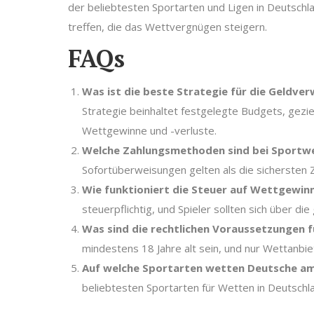
der beliebtesten Sportarten und Ligen in Deutschl
treffen, die das Wettvergnügen steigern.
FAQs
Was ist die beste Strategie für die Geldv
Strategie beinhaltet festgelegte Budgets, gez
Wettgewinne und -verluste.
Welche Zahlungsmethoden sind bei Sportwe
Sofortüberweisungen gelten als die sichersten
Wie funktioniert die Steuer auf Wettgewin
steuerpflichtig, und Spieler sollten sich über di
Was sind die rechtlichen Voraussetzungen 
mindestens 18 Jahre alt sein, und nur Wettanbiete
Auf welche Sportarten wetten Deutsche am
beliebtesten Sportarten für Wetten in Deutschl