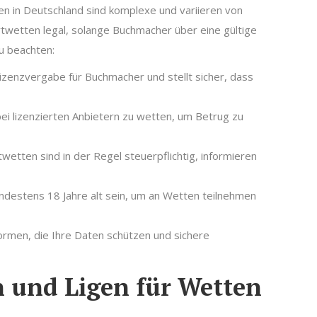
n in Deutschland sind komplexe und variieren von
twetten legal, solange Buchmacher über eine gültige
zu beachten:
izenzvergabe für Buchmacher und stellt sicher, dass
bei lizenzierten Anbietern zu wetten, um Betrug zu
etten sind in der Regel steuerpflichtig, informieren
estens 18 Jahre alt sein, um an Wetten teilnehmen
ormen, die Ihre Daten schützen und sichere
n und Ligen für Wetten