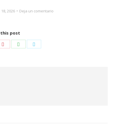
 18, 2026
Deja un comentario
this post
e
Share
Share
Share
on
on
on
edIn
Pinterest
WhatsApp
Twitter