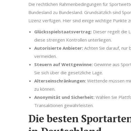
Die rechtlichen Rahmenbedingungen für Sportwette
Bundesland zu Bundesland. Grundsätzlich sind Spor
Lizenz verfügen. Hier sind einige wichtige Punkte 
Glücksspielstaatsvertrag:
Dieser regelt die L
diese strengen Kontrollen unterliegen.
Autorisierte Anbieter:
Achten Sie darauf, nur 
vermeiden.
Steuern auf Wettgewinne:
Gewinne aus Sportw
Sie sich über die gesetzliche Lage.
Alterseinschränkungen:
Wettende müssen mind
zu können.
Anonymität und Sicherheit:
Wählen Sie Plattf
Transaktionen gewährleisten.
Die besten Sportarte