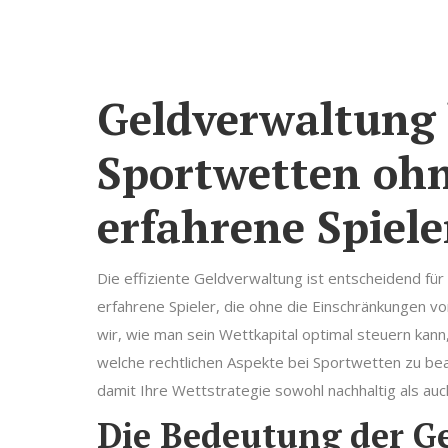
Geldverwaltung
Sportwetten ohn
erfahrene Spiele
Die effiziente Geldverwaltung ist entscheidend fü
erfahrene Spieler, die ohne die Einschränkungen v
wir, wie man sein Wettkapital optimal steuern ka
welche rechtlichen Aspekte bei Sportwetten zu beac
damit Ihre Wettstrategie sowohl nachhaltig als auc
Die Bedeutung der G