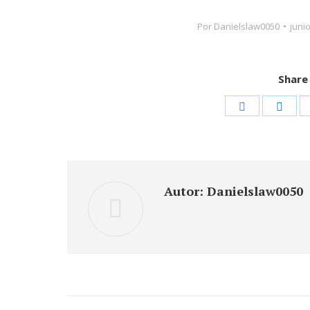
Por
Danielslaw0050
junio
Share 
Share
Shar
on
on
Facebook
Link
Autor:
Danielslaw0050
Navegación