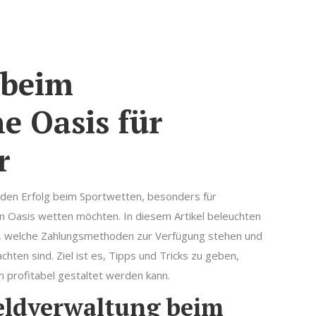
 beim
e Oasis für
r
r den Erfolg beim Sportwetten, besonders für
on Oasis wetten möchten. In diesem Artikel beleuchten
nn, welche Zahlungsmethoden zur Verfügung stehen und
hten sind. Ziel ist es, Tipps und Tricks zu geben,
h profitabel gestaltet werden kann.
eldverwaltung beim