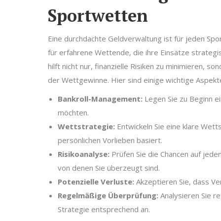
Sportwetten
Eine durchdachte Geldverwaltung ist für jeden Spor
für erfahrene Wettende, die ihre Einsätze strategi
hilft nicht nur, finanzielle Risiken zu minimieren, s
der Wettgewinne. Hier sind einige wichtige Aspekt
Bankroll-Management:
Legen Sie zu Beginn ei
möchten.
Wettstrategie:
Entwickeln Sie eine klare Wett
persönlichen Vorlieben basiert.
Risikoanalyse:
Prüfen Sie die Chancen auf jeden
von denen Sie überzeugt sind.
Potenzielle Verluste:
Akzeptieren Sie, dass Verl
Regelmäßige Überprüfung:
Analysieren Sie re
Strategie entsprechend an.