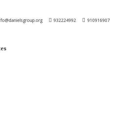
nfo@danielsgroup.org
932224992
910916907
tes