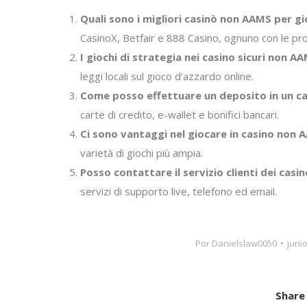
Quali sono i migliori casinò non AAMS per gi
CasinoX, Betfair e 888 Casino, ognuno con le pro
I giochi di strategia nei casino sicuri non A
leggi locali sul gioco d’azzardo online.
Come posso effettuare un deposito in un c
carte di credito, e-wallet e bonifici bancari.
Ci sono vantaggi nel giocare in casino non
varietà di giochi più ampia.
Posso contattare il servizio clienti dei cas
servizi di supporto live, telefono ed email.
Por
Danielslaw0050
junio
Share 