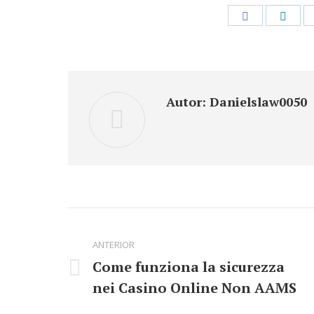
Share
Shar
on
on
Facebook
Link
Autor:
Danielslaw0050
Navegación
entre
ANTERIOR
Come funziona la sicurezza
publicaciones
Publicación
nei Casino Online Non AAMS
anterior: