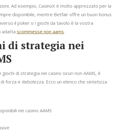
zioni. Ad esempio, CasinoX è molto apprezzato per la
 sempre disponibile, mentre Betfair offre un buon bonus
averso il poker o i giochi da tavolo è la vostra
ù adatta
scommesse non aams
.
i di strategia nei
AMS
 giochi di strategia nei casino sicuri non AAMS, è
 di forza e debolezza. Ecco un elenco che sintetizza
sponibili nei casino AAMS
usive