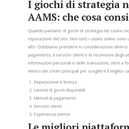
I giochi di strategia 
AAMS: che cosa consi
Quando parliamo di giochi di strategia nei casino si
reputazione del sito. Non tutti i casino online sono u
altri. Dobbiamo prendere in considerazione diversi crit
pagamento, il servizio clienti e le recensioni degli 
informazioni personali e delle transazioni, oltre a f
elenco dei criteri principali per scegliere il miglior 
Reputazione e licenza
Varietà di giochi disponibili
Metodi di pagamento
Servizio clienti
Esperienza utente
Le migliori piattaform