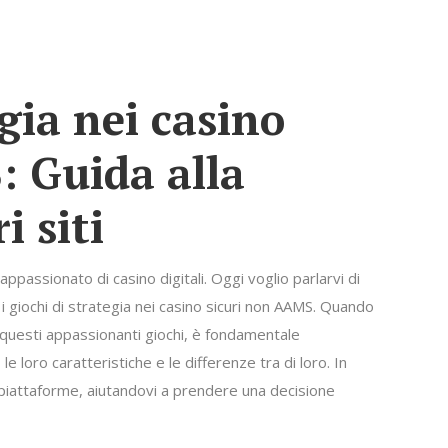
egia nei casino
: Guida alla
i siti
ppassionato di casino digitali. Oggi voglio parlarvi di
 i giochi di strategia nei casino sicuri non AAMS. Quando
con questi appassionanti giochi, è fondamentale
 le loro caratteristiche e le differenze tra di loro. In
se piattaforme, aiutandovi a prendere una decisione