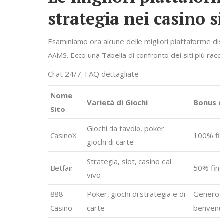
strategia nei casino
Esaminiamo ora alcune delle migliori piattaforme disp
AAMS. Ecco una Tabella di confronto dei siti più ra
Chat 24/7, FAQ dettagliate
Nome
Varietà di Giochi
Bonus 
Sito
Giochi da tavolo, poker,
CasinoX
100% fi
giochi di carte
Strategia, slot, casino dal
Betfair
50% fin
vivo
888
Poker, giochi di strategia e di
Generos
Casino
carte
benven