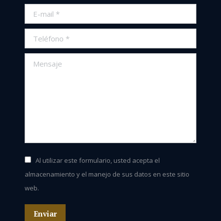
E-mail *
Teléfono *
Mensaje
Al utilizar este formulario, usted acepta el
almacenamiento y el manejo de sus datos en este sitio
web.
Enviar