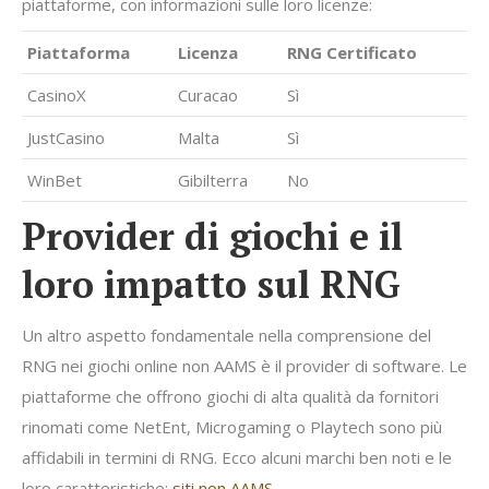
piattaforme, con informazioni sulle loro licenze:
Piattaforma
Licenza
RNG Certificato
CasinoX
Curacao
Sì
JustCasino
Malta
Sì
WinBet
Gibilterra
No
Provider di giochi e il
loro impatto sul RNG
Un altro aspetto fondamentale nella comprensione del
RNG nei giochi online non AAMS è il provider di software. Le
piattaforme che offrono giochi di alta qualità da fornitori
rinomati come NetEnt, Microgaming o Playtech sono più
affidabili in termini di RNG. Ecco alcuni marchi ben noti e le
loro caratteristiche:
siti non AAMS