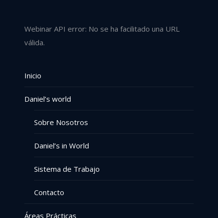
Webinar API error: No se ha facilitado una URL
válida.
Inicio
Daniel’s world
Sobre Nosotros
Daniel’s in World
Sistema de Trabajo
Contacto
Áreas Prácticas