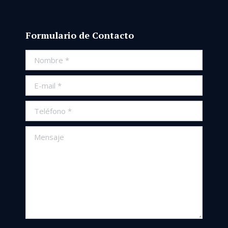
Formulario de Contacto
Nombre *
E-mail *
Teléfono *
Mensaje