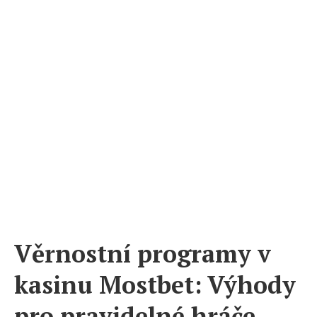
Věrnostní programy v
kasinu Mostbet: Výhody
pro pravidelné hráče