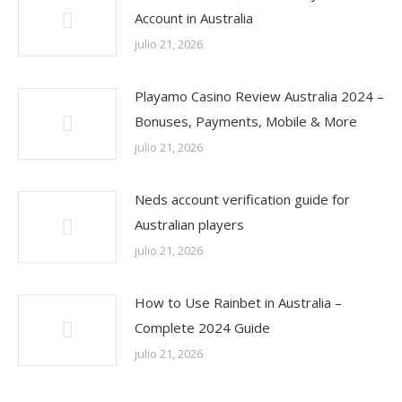
Account in Australia
julio 21, 2026
Playamo Casino Review Australia 2024 –
Bonuses, Payments, Mobile & More
julio 21, 2026
Neds account verification guide for
Australian players
julio 21, 2026
How to Use Rainbet in Australia –
Complete 2024 Guide
julio 21, 2026