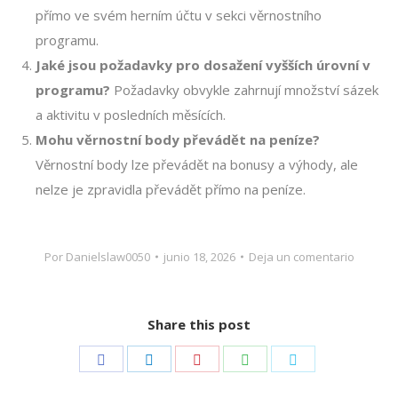
přímo ve svém herním účtu v sekci věrnostního
programu.
Jaké jsou požadavky pro dosažení vyšších úrovní v
programu?
Požadavky obvykle zahrnují množství sázek
a aktivitu v posledních měsících.
Mohu věrnostní body převádět na peníze?
Věrnostní body lze převádět na bonusy a výhody, ale
nelze je zpravidla převádět přímo na peníze.
Por
Danielslaw0050
junio 18, 2026
Deja un comentario
Share this post
Share
Share
Share
Share
Share
on
on
on
on
on