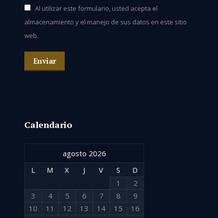
Al utilizar este formulario, usted acepta el
almacenamiento y el manejo de sus datos en este sitio
web.
Enviar
Calendario
agosto 2026
L
M
X
J
V
S
D
1
2
3
4
5
6
7
8
9
10
11
12
13
14
15
16