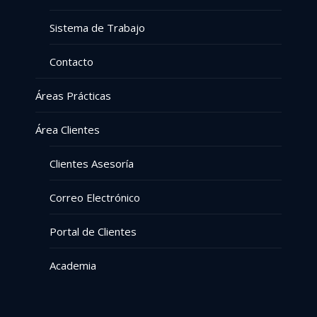
Sistema de Trabajo
Contacto
Áreas Prácticas
Área Clientes
Clientes Asesoría
Correo Electrónico
Portal de Clientes
Academia