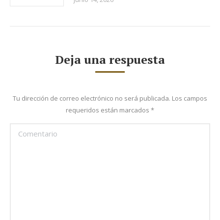
Deja una respuesta
Tu dirección de correo electrónico no será publicada. Los campos
requeridos están marcados
*
Comentario