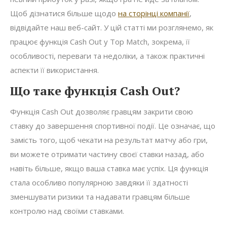
Щоб дізнатися більше щодо
на сторінці компанії
,
відвідайте наш веб-сайт. У цій статті ми розглянемо, як
працює функція Cash Out у Top Match, зокрема, її
особливості, переваги та недоліки, а також практичні
аспекти її використання.
Що таке функція Cash Out?
Функція Cash Out дозволяє гравцям закрити свою
ставку до завершення спортивної події. Це означає, що
замість того, щоб чекати на результат матчу або гри,
ви можете отримати частину своєї ставки назад, або
навіть більше, якщо ваша ставка має успіх. Ця функція
стала особливо популярною завдяки її здатності
зменшувати ризики та надавати гравцям більше
контролю над своїми ставками.