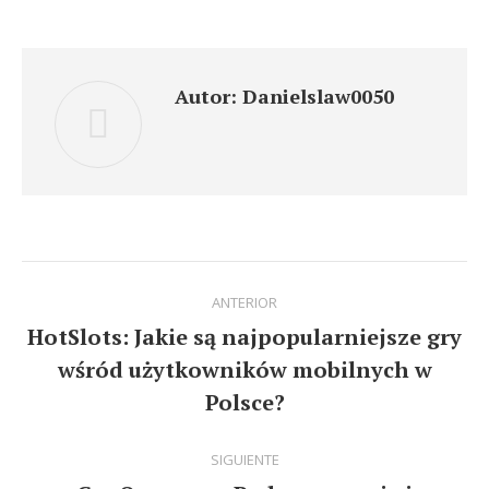
Facebook
LinkedIn
Pinterest
WhatsApp
Twitter
Autor:
Danielslaw0050
Navegación
ANTERIOR
entre
HotSlots: Jakie są najpopularniejsze gry
publicaciones
wśród użytkowników mobilnych w
Publicación
Polsce?
anterior:
SIGUIENTE