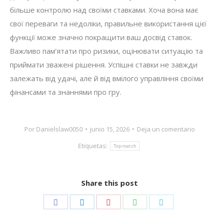
більше контролю над своїми ставками. Хоча вона має
свої переваги та недоліки, правильне використання цієї
функції може значно покращити ваш досвід ставок.
Важливо пам’ятати про ризики, оцінювати ситуацію та
приймати зважені рішення. Успішні ставки не завжди
залежать від удачі, але й від вмілого управління своїми
фінансами та знаннями про гру.
Por
Danielslaw0050
junio 15, 2026
Deja un comentario
Etiquetas:
Topmatch
Share this post
Share
Share
Share
Share
Share
on
on
on
on
on