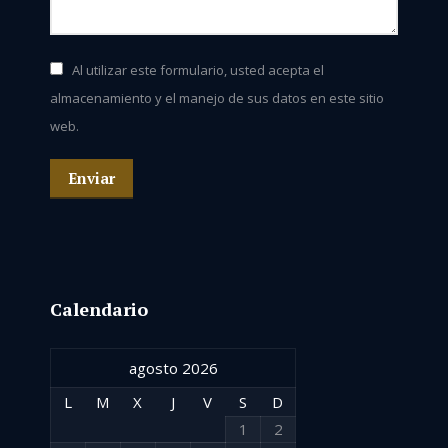
Al utilizar este formulario, usted acepta el
almacenamiento y el manejo de sus datos en este sitio
web.
Enviar
Calendario
agosto 2026
L
M
X
J
V
S
D
1
2