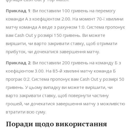
Приклад 1
: Ви поставили 100 гривень на перемогу
команди А з коефіцієнтом 2.00. На момент 70-ї хвилини
матчу команда А веде з рахунком 1:0. Система пропонує
вам Cash Out у розмірі 150 гривень. Ви можете
вирішити, чи варто закривати ставку, щоб отримати
прибуток, чи дочекатися завершення матчу.
Приклад 2
: Ви поставили 200 гривень на команду Б з
коефіцієнтом 3.00. На 85-й хвилині матчу команда Б
програє 0:2. Система пропонує вам Cash Out у розмірі 50
гривень. У цьому випадку ви можете вирішити, чи
варто закривати ставку, щоб повернути частину
грошей, чи дочекатися завершення матчу з можливістю
втратити всю суму.
Поради щодо використання