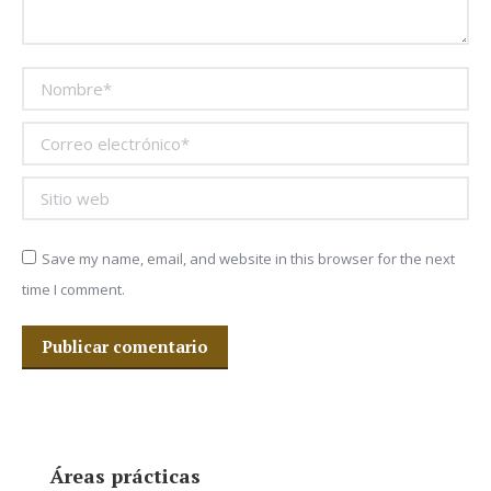
Nombre *
Correo electrónico *
Sitio web
Save my name, email, and website in this browser for the next
time I comment.
Publicar comentario
Áreas prácticas