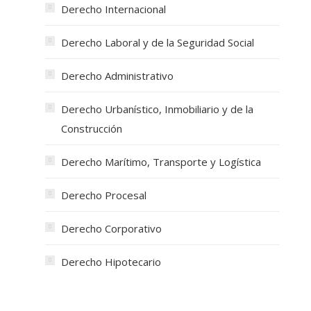
Derecho Internacional
Derecho Laboral y de la Seguridad Social
Derecho Administrativo
Derecho Urbanístico, Inmobiliario y de la
Construcción
Derecho Marítimo, Transporte y Logística
Derecho Procesal
Derecho Corporativo
Derecho Hipotecario