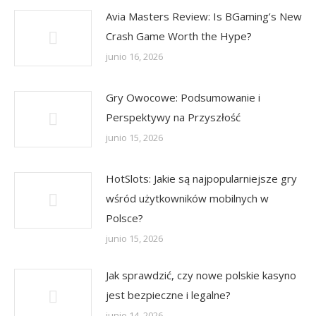
Avia Masters Review: Is BGaming’s New
Crash Game Worth the Hype?
junio 16, 2026
Gry Owocowe: Podsumowanie i
Perspektywy na Przyszłość
junio 15, 2026
HotSlots: Jakie są najpopularniejsze gry
wśród użytkowników mobilnych w
Polsce?
junio 15, 2026
Jak sprawdzić, czy nowe polskie kasyno
jest bezpieczne i legalne?
junio 14, 2026