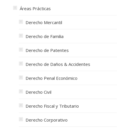
Áreas Prácticas
Derecho Mercantil
Derecho de Familia
Derecho de Patentes
Derecho de Daños & Accidentes
Derecho Penal Económico
Derecho Civil
Derecho Fiscal y Tributario
Derecho Corporativo