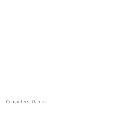
Computers, Games
Avia Masters Có Cộng Đồng Người