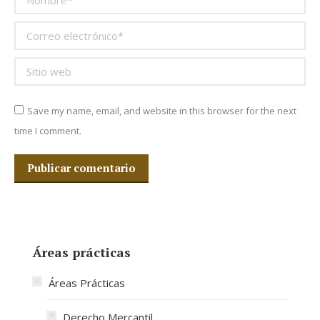
Correo electrónico *
Sitio web
Save my name, email, and website in this browser for the next
time I comment.
Publicar comentario
Áreas prácticas
Áreas Prácticas
Derecho Mercantil