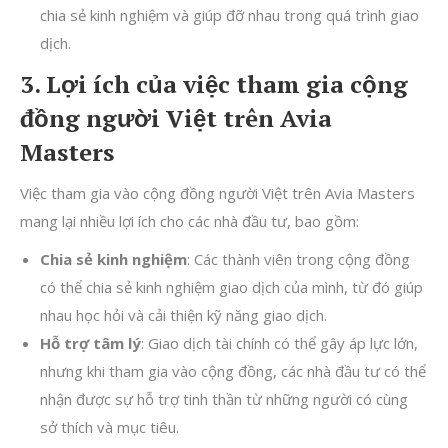
chia sẻ kinh nghiệm và giúp đỡ nhau trong quá trình giao
dịch.
3. Lợi ích của việc tham gia cộng
đồng người Việt trên Avia
Masters
Việc tham gia vào cộng đồng người Việt trên Avia Masters
mang lại nhiều lợi ích cho các nhà đầu tư, bao gồm:
Chia sẻ kinh nghiệm
: Các thành viên trong cộng đồng
có thể chia sẻ kinh nghiệm giao dịch của mình, từ đó giúp
nhau học hỏi và cải thiện kỹ năng giao dịch.
Hỗ trợ tâm lý
: Giao dịch tài chính có thể gây áp lực lớn,
nhưng khi tham gia vào cộng đồng, các nhà đầu tư có thể
nhận được sự hỗ trợ tinh thần từ những người có cùng
sở thích và mục tiêu.