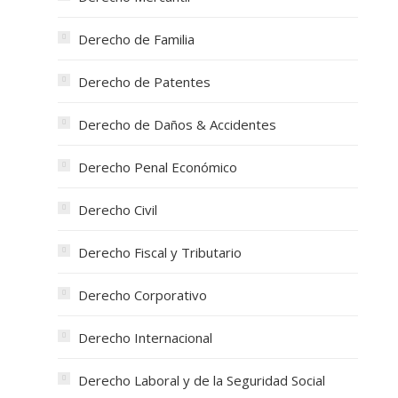
Derecho de Familia
Derecho de Patentes
Derecho de Daños & Accidentes
Derecho Penal Económico
Derecho Civil
Derecho Fiscal y Tributario
Derecho Corporativo
Derecho Internacional
Derecho Laboral y de la Seguridad Social