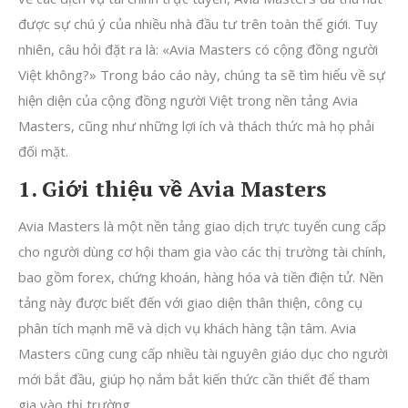
được sự chú ý của nhiều nhà đầu tư trên toàn thế giới. Tuy
nhiên, câu hỏi đặt ra là: «Avia Masters có cộng đồng người
Việt không?» Trong báo cáo này, chúng ta sẽ tìm hiểu về sự
hiện diện của cộng đồng người Việt trong nền tảng Avia
Masters, cũng như những lợi ích và thách thức mà họ phải
đối mặt.
1. Giới thiệu về Avia Masters
Avia Masters là một nền tảng giao dịch trực tuyến cung cấp
cho người dùng cơ hội tham gia vào các thị trường tài chính,
bao gồm forex, chứng khoán, hàng hóa và tiền điện tử. Nền
tảng này được biết đến với giao diện thân thiện, công cụ
phân tích mạnh mẽ và dịch vụ khách hàng tận tâm. Avia
Masters cũng cung cấp nhiều tài nguyên giáo dục cho người
mới bắt đầu, giúp họ nắm bắt kiến thức cần thiết để tham
gia vào thị trường.