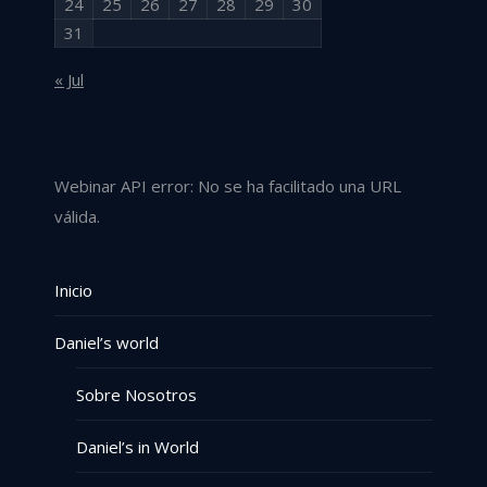
24
25
26
27
28
29
30
31
« Jul
Webinar API error: No se ha facilitado una URL
válida.
Inicio
Daniel’s world
Sobre Nosotros
Daniel’s in World