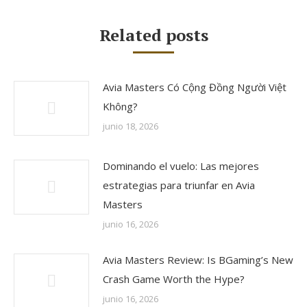
Related posts
Avia Masters Có Cộng Đồng Người Việt
Không?
junio 18, 2026
Dominando el vuelo: Las mejores
estrategias para triunfar en Avia
Masters
junio 16, 2026
Avia Masters Review: Is BGaming’s New
Crash Game Worth the Hype?
junio 16, 2026