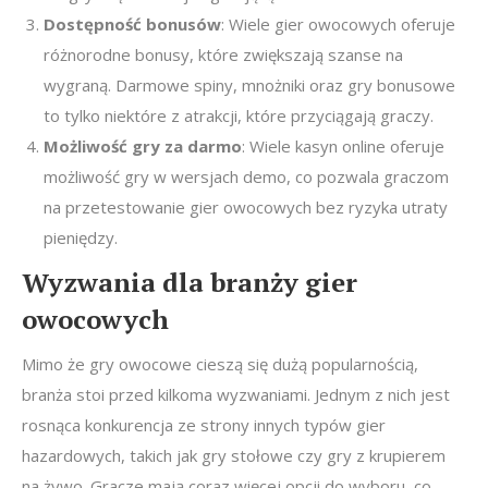
Dostępność bonusów
: Wiele gier owocowych oferuje
różnorodne bonusy, które zwiększają szanse na
wygraną. Darmowe spiny, mnożniki oraz gry bonusowe
to tylko niektóre z atrakcji, które przyciągają graczy.
Możliwość gry za darmo
: Wiele kasyn online oferuje
możliwość gry w wersjach demo, co pozwala graczom
na przetestowanie gier owocowych bez ryzyka utraty
pieniędzy.
Wyzwania dla branży gier
owocowych
Mimo że gry owocowe cieszą się dużą popularnością,
branża stoi przed kilkoma wyzwaniami. Jednym z nich jest
rosnąca konkurencja ze strony innych typów gier
hazardowych, takich jak gry stołowe czy gry z krupierem
na żywo. Gracze mają coraz więcej opcji do wyboru, co