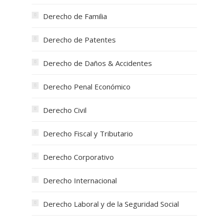
Derecho de Familia
Derecho de Patentes
Derecho de Daños & Accidentes
Derecho Penal Económico
Derecho Civil
Derecho Fiscal y Tributario
Derecho Corporativo
Derecho Internacional
Derecho Laboral y de la Seguridad Social