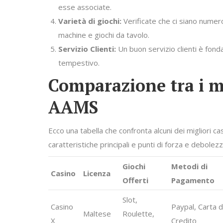
esse associate.
Varietà di giochi:
Verificate che ci siano numero
machine e giochi da tavolo.
Servizio Clienti:
Un buon servizio clienti è fon
tempestivo.
Comparazione tra i m
AAMS
Ecco una tabella che confronta alcuni dei migliori c
caratteristiche principali e punti di forza e debolezz
Giochi
Metodi di
Casino
Licenza
Offerti
Pagamento
Slot,
Casino
Paypal, Carta d
Maltese
Roulette,
X
Credito