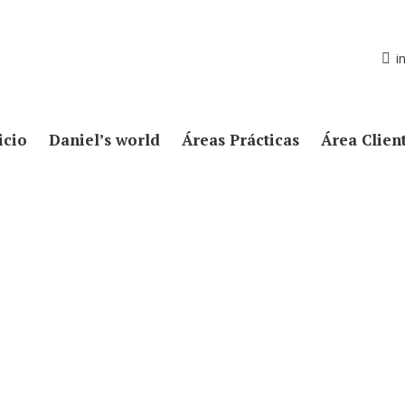
i
icio
Daniel’s world
Áreas Prácticas
Área Clien