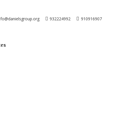
nfo@danielsgroup.org
932224992
910916907
tes