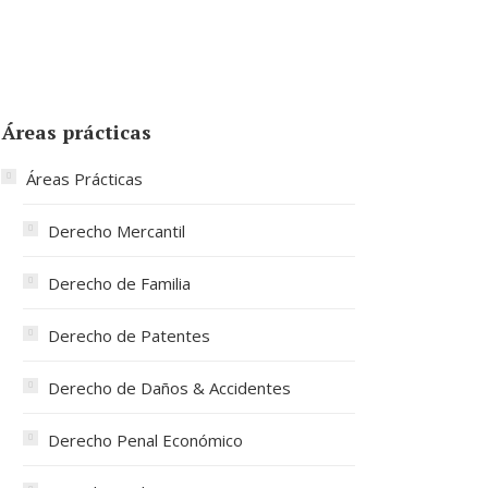
Áreas prácticas
Áreas Prácticas
Derecho Mercantil
Derecho de Familia
Derecho de Patentes
Derecho de Daños & Accidentes
Derecho Penal Económico