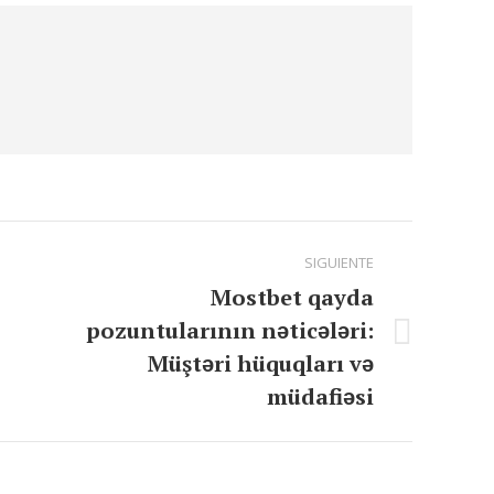
SIGUIENTE
Mostbet qayda
pozuntularının nəticələri:
Publicación
Müştəri hüquqları və
siguiente:
müdafiəsi