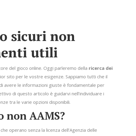
no sicuri non
nti utili
tore del gioco online. Oggi parleremo della
ricerca dei
ior sito per le vostre esigenze. Sappiamo tutti che il
di avere le informazioni giuste è fondamentale per
ttivo di questo articolo è guidarvi nell’individuare i
enze tra le varie opzioni disponibili.
ino non AAMS?
che operano senza la licenza dell’Agenzia delle