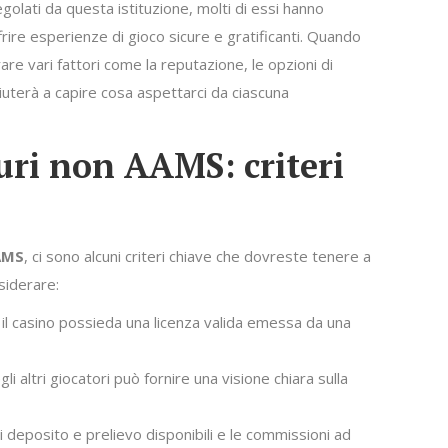
olati da questa istituzione, molti di essi hanno
frire esperienze di gioco sicure e gratificanti. Quando
re vari fattori come la reputazione, le opzioni di
aiuterà a capire cosa aspettarci da ciascuna
curi non AAMS: criteri
AAMS
, ci sono alcuni criteri chiave che dovreste tenere a
siderare:
il casino possieda una licenza valida emessa da una
i altri giocatori può fornire una visione chiara sulla
i deposito e prelievo disponibili e le commissioni ad