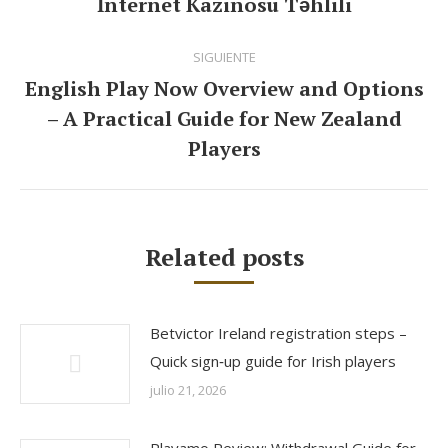
İnternet Kazinosu Təhlili
anterior:
SIGUIENTE
English Play Now Overview and Options
– A Practical Guide for New Zealand
Publicación
Players
siguiente:
Related posts
Betvictor Ireland registration steps –
Quick sign‑up guide for Irish players
julio 21, 2026