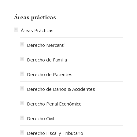
Áreas prácticas
Áreas Prácticas
Derecho Mercantil
Derecho de Familia
Derecho de Patentes
Derecho de Daños & Accidentes
Derecho Penal Económico
Derecho Civil
Derecho Fiscal y Tributario