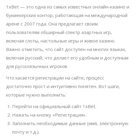
1xBet — это одна из самых известных онлайн-казино и
букмекерских контор, работающая на международной
арене с 2007 года. Она предлагает своим
пользователям обширный спектр азартных игр,
включая слоты, настольные игры и живое казино.
Важно отметить, что сайт доступен на многих языках,
включая русский, что делает его удобным и доступным
для русскоязычных игроков.
Что касается регистрации на сайте, процесс
достаточно прост и интуитивно понятен. Вот шаги,
которые нужно выполнить:
Перейти на официальный сайт 1xBet.
Нажать на кнопку «Регистрация».
Заполнить необходимые данные (имя, электронную
почту и т.д.).