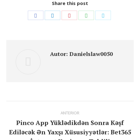
Share this post
Share
Share
Share
Share
Share
on
on
on
on
on
Facebook
LinkedIn
Pinterest
WhatsApp
Twitter
Autor:
Danielslaw0050
Navegación
ANTERIOR
entre
Pinco App Yüklədikdən Sonra Kəşf
publicaciones
Ediləcək Ən Yaxşı Xüsusiyyətlər: Bet365
Publicación