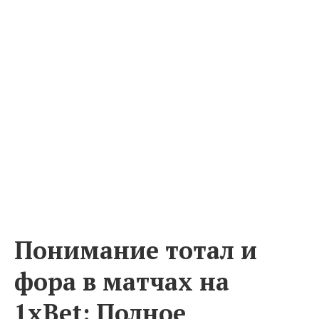
Понимание тотал и
фора в матчах на
1xBet: Полное