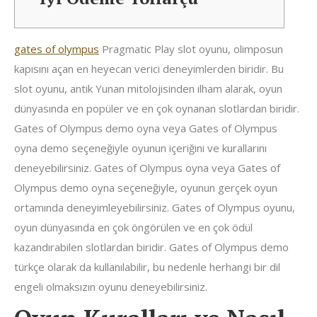
gates of olympus
Pragmatic Play slot oyunu, olimposun
kapısını açan en heyecan verici deneyimlerden biridir. Bu
slot oyunu, antik Yunan mitolojisinden ilham alarak, oyun
dünyasında en popüler ve en çok oynanan slotlardan biridir.
Gates of Olympus demo oyna veya Gates of Olympus
oyna demo seçeneğiyle oyunun içeriğini ve kurallarını
deneyebilirsiniz. Gates of Olympus oyna veya Gates of
Olympus demo oyna seçeneğiyle, oyunun gerçek oyun
ortamında deneyimleyebilirsiniz. Gates of Olympus oyunu,
oyun dünyasında en çok öngörülen ve en çok ödül
kazandırabilen slotlardan biridir. Gates of Olympus demo
türkçe olarak da kullanılabilir, bu nedenle herhangi bir dil
engeli olmaksızın oyunu deneyebilirsiniz.