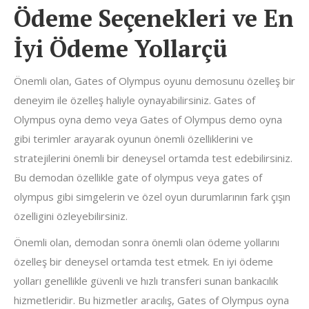
Ödeme Seçenekleri ve En
İyi Ödeme Yollarçü
Önemli olan, Gates of Olympus oyunu demosunu özelleş bir
deneyim ile özelleş haliyle oynayabilirsiniz. Gates of
Olympus oyna demo veya Gates of Olympus demo oyna
gibi terimler arayarak oyunun önemli özelliklerini ve
stratejilerini önemli bir deneysel ortamda test edebilirsiniz.
Bu demodan özellikle gate of olympus veya gates of
olympus gibi simgelerin ve özel oyun durumlarının fark çışın
özelligini özleyebilirsiniz.
Önemli olan, demodan sonra önemli olan ödeme yollarını
özelleş bir deneysel ortamda test etmek. En iyi ödeme
yolları genellikle güvenli ve hızlı transferi sunan bankacılık
hizmetleridir. Bu hizmetler aracılış, Gates of Olympus oyna