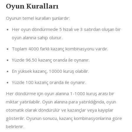
Oyun Kuralları
Oyunun temel kuralları şunlardır:
Her oyun döndürmede 5 hizalı ve 3 satırdan oluşan bir
oyun alanına sahip olunur.
Toplam 4000 farklı kazanç kombinasyonu vardır.
Yüzde 96.50 kazanç oranda ile oynanır.
En yüksek kazanç, 10000 kuruş olabilir.
Yüzde 100 kazanç oranda ile oynanır.
Her döndürme için oyun alanına 1-1000 kuruş arası bir
miktar yatırılabilir. Oyun alanına para yatırıldığında, oyun
otomatik olarak döndürülür ve kazançlar veya kayıplar
gösterilir. Oyunun sonucu, kazanç kombinasyonlarına göre
belirlenir.