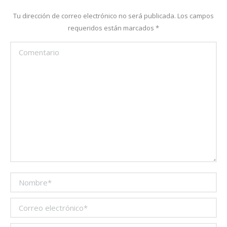
Tu dirección de correo electrónico no será publicada. Los campos
requeridos están marcados
*
Comentario
Nombre *
Correo electrónico *