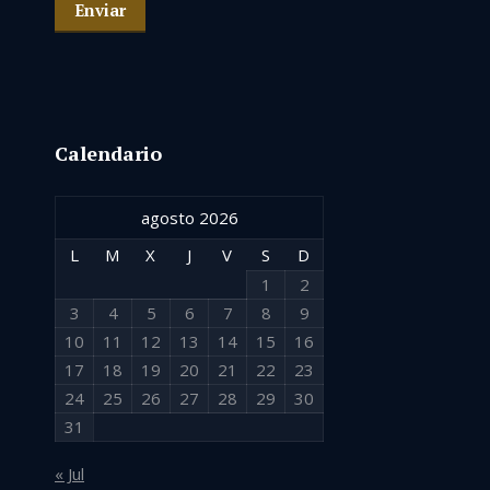
Enviar
Calendario
agosto 2026
L
M
X
J
V
S
D
1
2
3
4
5
6
7
8
9
10
11
12
13
14
15
16
17
18
19
20
21
22
23
24
25
26
27
28
29
30
31
« Jul