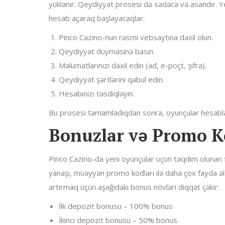
yüklənir. Qeydiyyat prosesi də sadəcə və asandır. Yen
hesab açaraq başlayacaqlar:
Pinco Cazino-nun rəsmi vebsaytına daxil olun.
Qeydiyyat düyməsinə basın.
Məlumatlarınızı daxil edin (ad, e-poçt, şifrə).
Qeydiyyat şərtlərini qəbul edin.
Hesabınızı təsdiqləyin.
Bu prosesi tamamladıqdan sonra, oyunçular hesablar
Bonuzlar və Promo K
Pinco Cazino-da yeni oyunçular üçün təqdim olunan f
yanaşı, müəyyən promo kodları ilə daha çox fayda 
artırmaq üçün aşağıdakı bonus növləri diqqət çəkir:
İlk depozit bonusu – 100% bonus
İkinci depozit bonusu – 50% bonus