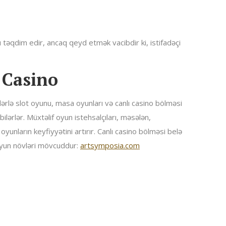
təqdim edir, ancaq qeyd etmək vacibdir ki, istifadəçi
 Casino
zlərlə slot oyunu, masa oyunları və canlı casino bölməsi
lərlər. Müxtəlif oyun istehsalçıları, məsələn,
yunların keyfiyyətini artırır. Canlı casino bölməsi belə
 oyun növləri mövcuddur:
artsymposia.com