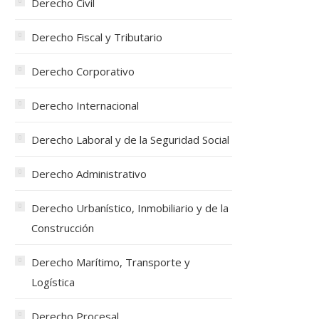
Derecho Civil
Derecho Fiscal y Tributario
Derecho Corporativo
Derecho Internacional
Derecho Laboral y de la Seguridad Social
Derecho Administrativo
Derecho Urbanístico, Inmobiliario y de la
Construcción
Derecho Marítimo, Transporte y
Logística
Derecho Procesal