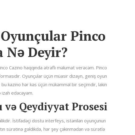
 Oyunçular Pinco
 Nə Deyir?
nco Cazino haqqında ətraflı məlumat verəcəm. Pinco
formasıdır. Oyunçular üçün müasir dizayn, geniş oyun
, bu kazino hər kəs üçün mükəmməl bir seçimdir, lakin
ə izah edəcəyəm.
ı və Qeydiyyat Prosesi
kdir. İstifadəçi dostu interfeys, istənilən oyunçunun
tın sürətinə gəldikdə, hər şey çəkinmədən və sürətlə