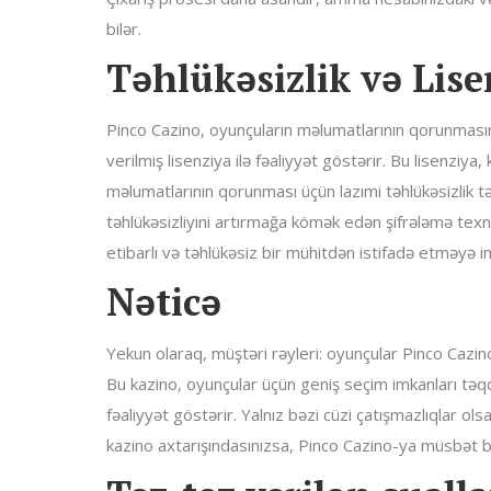
bilər.
Təhlükəsizlik və Lise
Pinco Cazino, oyunçuların məlumatlarının qorunmasın
verilmiş lisenziya ilə fəaliyyət göstərir. Bu lisenziya
məlumatlarının qorunması üçün lazımi təhlükəsizlik t
təhlükəsizliyini artırmağa kömək edən şifrələmə tex
etibarlı və təhlükəsiz bir mühitdən istifadə etməyə im
Nəticə
Yekun olaraq, müştəri rəyleri: oyunçular Pinco Cazino
Bu kazino, oyunçular üçün geniş seçim imkanları təqd
fəaliyyət göstərir. Yalnız bəzi cüzi çatışmazlıqlar 
kazino axtarışındasınızsa, Pinco Cazino-ya müsbət bi