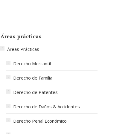
Áreas prácticas
Áreas Prácticas
Derecho Mercantil
Derecho de Familia
Derecho de Patentes
Derecho de Daños & Accidentes
Derecho Penal Económico