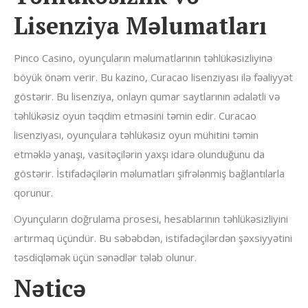
Lisenziya Məlumatları
Pinco Casino, oyunçuların məlumatlarının təhlükəsizliyinə
böyük önəm verir. Bu kazino, Curacao lisenziyası ilə fəaliyyət
göstərir. Bu lisenziya, onlayn qumar saytlarının ədalətli və
təhlükəsiz oyun təqdim etməsini təmin edir. Curacao
lisenziyası, oyunçulara təhlükəsiz oyun mühitini təmin
etməklə yanaşı, vasitəçilərin yaxşı idarə olunduğunu da
göstərir. İstifadəçilərin məlumatları şifrələnmiş bağlantılarla
qorunur.
Oyunçuların doğrulama prosesi, hesablarının təhlükəsizliyini
artırmaq üçündür. Bu səbəbdən, istifadəçilərdən şəxsiyyətini
təsdiqləmək üçün sənədlər tələb olunur.
Nəticə