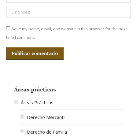
Sitio web
Save my name, email, and website in this browser for the next
time I comment.
Publicar comentario
Áreas prácticas
Áreas Prácticas
Derecho Mercantil
Derecho de Familia