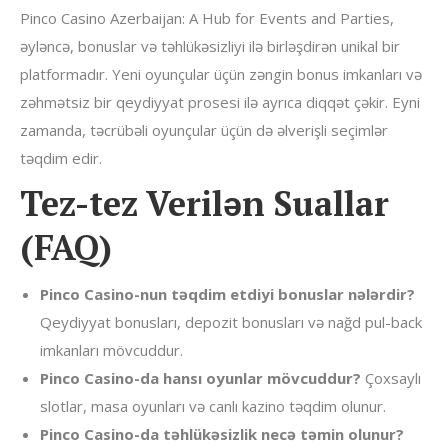
Pinco Casino Azerbaijan: A Hub for Events and Parties,
əyləncə, bonuslar və təhlükəsizliyi ilə birləşdirən unikal bir
platformadır. Yeni oyunçular üçün zəngin bonus imkanları və
zəhmətsiz bir qeydiyyat prosesi ilə ayrıca diqqət çəkir. Eyni
zamanda, təcrübəli oyunçular üçün də əlverişli seçimlər
təqdim edir.
Tez-tez Verilən Suallar
(FAQ)
Pinco Casino-nun təqdim etdiyi bonuslar nələrdir?
Qeydiyyat bonusları, depozit bonusları və nağd pul-back
imkanları mövcuddur.
Pinco Casino-da hansı oyunlar mövcuddur?
Çoxsaylı
slotlar, masa oyunları və canlı kazino təqdim olunur.
Pinco Casino-da təhlükəsizlik necə təmin olunur?