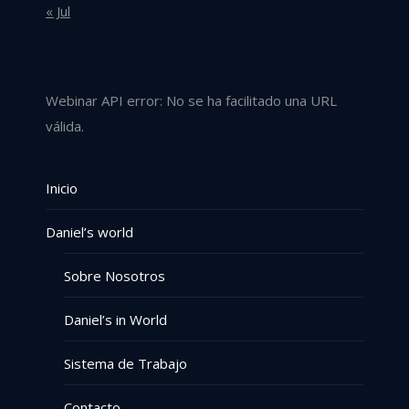
« Jul
Webinar API error: No se ha facilitado una URL
válida.
Inicio
Daniel’s world
Sobre Nosotros
Daniel’s in World
Sistema de Trabajo
Contacto