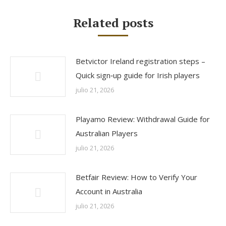
Related posts
Betvictor Ireland registration steps –
Quick sign‑up guide for Irish players
julio 21, 2026
Playamo Review: Withdrawal Guide for
Australian Players
julio 21, 2026
Betfair Review: How to Verify Your
Account in Australia
julio 21, 2026