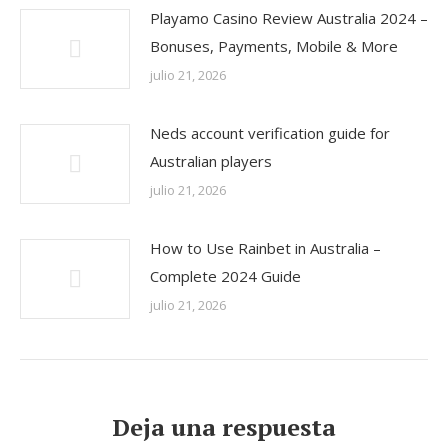
Playamo Casino Review Australia 2024 –
Bonuses, Payments, Mobile & More
julio 21, 2026
Neds account verification guide for
Australian players
julio 21, 2026
How to Use Rainbet in Australia –
Complete 2024 Guide
julio 21, 2026
Deja una respuesta