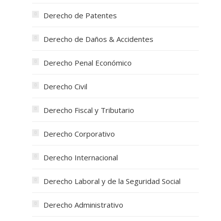
Derecho de Patentes
Derecho de Daños & Accidentes
Derecho Penal Económico
Derecho Civil
Derecho Fiscal y Tributario
Derecho Corporativo
Derecho Internacional
Derecho Laboral y de la Seguridad Social
Derecho Administrativo