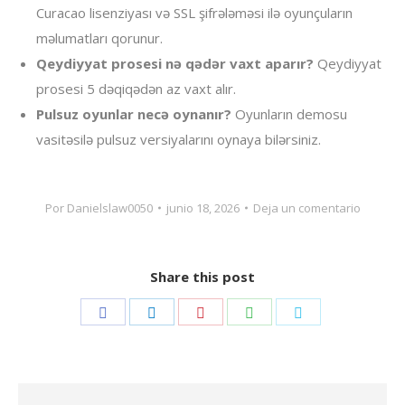
Curacao lisenziyası və SSL şifrələməsi ilə oyunçuların
məlumatları qorunur.
Qeydiyyat prosesi nə qədər vaxt aparır?
Qeydiyyat
prosesi 5 dəqiqədən az vaxt alır.
Pulsuz oyunlar necə oynanır?
Oyunların demosu
vasitəsilə pulsuz versiyalarını oynaya bilərsiniz.
Por
Danielslaw0050
junio 18, 2026
Deja un comentario
Share this post
Share
Share
Share
Share
Share
on
on
on
on
on
Facebook
LinkedIn
Pinterest
WhatsApp
Twitter