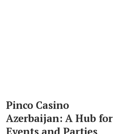
Pinco Casino
Azerbaijan: A Hub for
Events and Parties