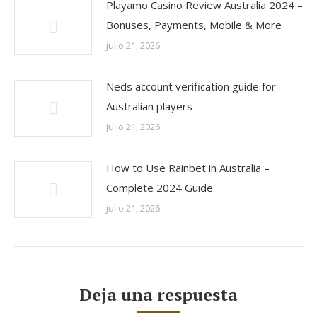
Playamo Casino Review Australia 2024 –
Bonuses, Payments, Mobile & More
julio 21, 2026
Neds account verification guide for
Australian players
julio 21, 2026
How to Use Rainbet in Australia –
Complete 2024 Guide
julio 21, 2026
Deja una respuesta