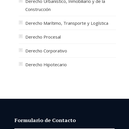
Derecho Urbanístico, Inmobiliario y de la
Construcción
Derecho Marítimo, Transporte y Logística
Derecho Procesal
Derecho Corporativo
Derecho Hipotecario
Formulario de Contacto