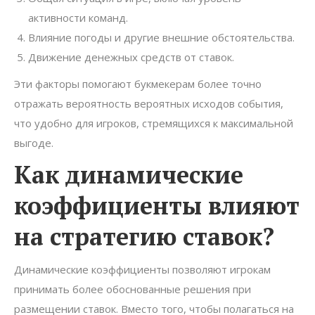
активности команд.
Влияние погоды и другие внешние обстоятельства.
Движение денежных средств от ставок.
Эти факторы помогают букмекерам более точно
отражать вероятность вероятных исходов события,
что удобно для игроков, стремящихся к максимальной
выгоде.
Как динамические
коэффициенты влияют
на стратегию ставок?
Динамические коэффициенты позволяют игрокам
принимать более обоснованные решения при
размещении ставок. Вместо того, чтобы полагаться на