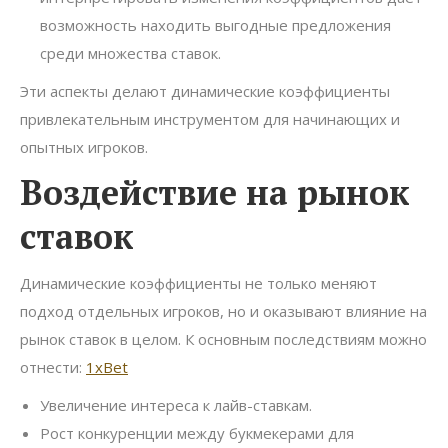
возможность находить выгодные предложения
среди множества ставок.
Эти аспекты делают динамические коэффициенты
привлекательным инструментом для начинающих и
опытных игроков.
Воздействие на рынок
ставок
Динамические коэффициенты не только меняют
подход отдельных игроков, но и оказывают влияние на
рынок ставок в целом. К основным последствиям можно
отнести:
1xBet
Увеличение интереса к лайв-ставкам.
Рост конкуренции между букмекерами для