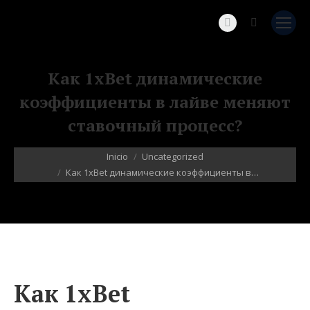
Buscar:
Instagram
Как 1xBet динамические
коэффициенты в лайве меняют
ставочный процесс?
Estás aquí:
Inicio
Uncategorized
Как 1xBet динамические коэффициенты в…
Как 1xBet