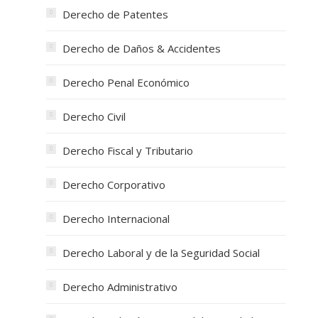
Derecho de Patentes
Derecho de Daños & Accidentes
Derecho Penal Económico
Derecho Civil
Derecho Fiscal y Tributario
Derecho Corporativo
Derecho Internacional
Derecho Laboral y de la Seguridad Social
Derecho Administrativo