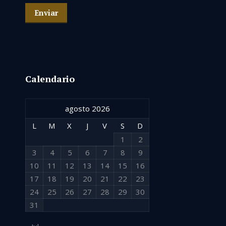
Enviar
Calendario
agosto 2026
L
M
X
J
V
S
D
1
2
3
4
5
6
7
8
9
10
11
12
13
14
15
16
17
18
19
20
21
22
23
24
25
26
27
28
29
30
31