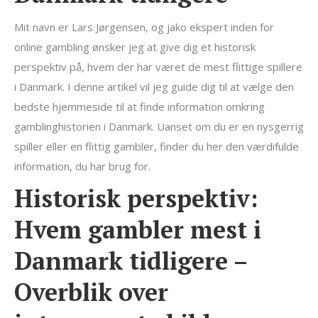
Mit navn er Lars Jørgensen, og jako ekspert inden for
online gambling ønsker jeg at give dig et historisk
perspektiv på, hvem der har været de mest flittige spillere
i Danmark. I denne artikel vil jeg guide dig til at vælge den
bedste hjemmeside til at finde information omkring
gamblinghistorien i Danmark. Uanset om du er en nysgerrig
spiller eller en flittig gambler, finder du her den værdifulde
information, du har brug for.
Historisk perspektiv:
Hvem gambler mest i
Danmark tidligere –
Overblik over