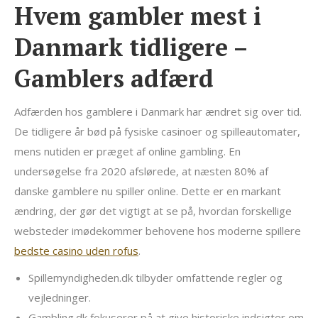
Hvem gambler mest i
Danmark tidligere –
Gamblers adfærd
Adfærden hos gamblere i Danmark har ændret sig over tid.
De tidligere år bød på fysiske casinoer og spilleautomater,
mens nutiden er præget af online gambling. En
undersøgelse fra 2020 afslørede, at næsten 80% af
danske gamblere nu spiller online. Dette er en markant
ændring, der gør det vigtigt at se på, hvordan forskellige
websteder imødekommer behovene hos moderne spillere
bedste casino uden rofus
.
Spillemyndigheden.dk tilbyder omfattende regler og
vejledninger.
Gambling.dk fokuserer på at give historiske indsigter om