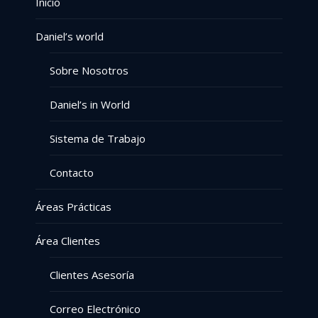
Inicio
Daniel’s world
Sobre Nosotros
Daniel’s in World
Sistema de Trabajo
Contacto
Áreas Prácticas
Área Clientes
Clientes Asesoría
Correo Electrónico