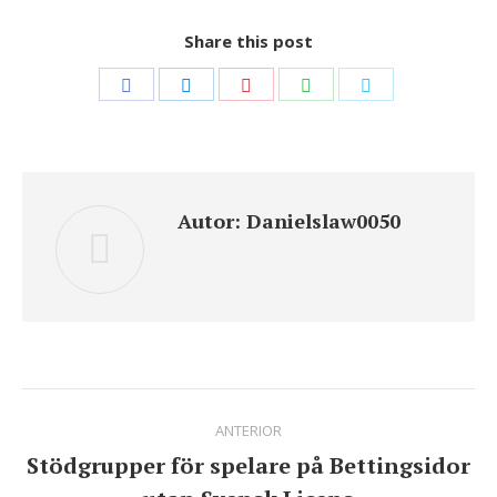
Share this post
Share
Share
Share
Share
Share
on
on
on
on
on
Facebook
LinkedIn
Pinterest
WhatsApp
Twitter
Autor:
Danielslaw0050
Navegación
ANTERIOR
entre
Stödgrupper för spelare på Bettingsidor
Publicación