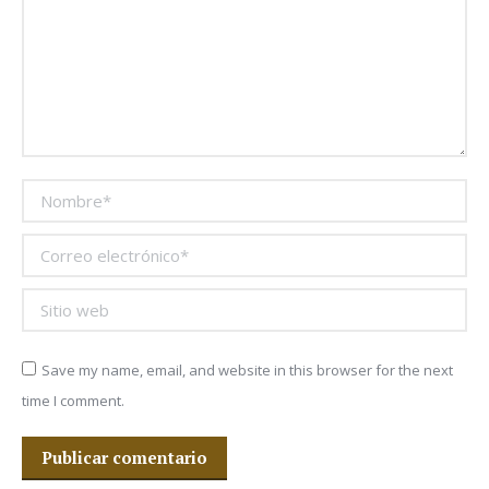
Nombre *
Correo electrónico *
Sitio web
Save my name, email, and website in this browser for the next
time I comment.
Publicar comentario