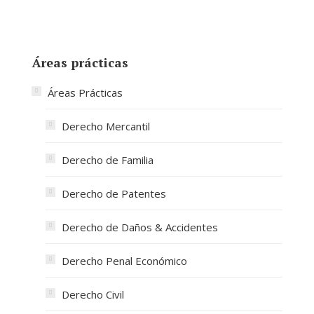
Áreas prácticas
Áreas Prácticas
Derecho Mercantil
Derecho de Familia
Derecho de Patentes
Derecho de Daños & Accidentes
Derecho Penal Económico
Derecho Civil