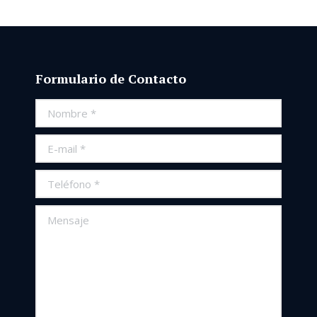
Formulario de Contacto
Nombre *
E-mail *
Teléfono *
Mensaje