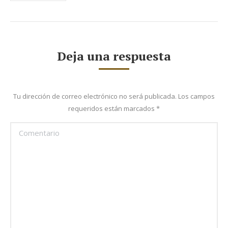
Deja una respuesta
Tu dirección de correo electrónico no será publicada. Los campos
requeridos están marcados
*
Comentario