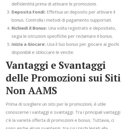
dell’identità prima di attivare le promozioni.
Deposita Fondi:
Effettua un deposito per attivare il
bonus. Controlla i metodi di pagamento supportati.
Richiedi il Bonus:
Una volta registrato e depositato,
segui le istruzioni specifiche per reclamare il bonus.
Inizia a Giocare:
Usa il tuo bonus per giocare ai giochi
disponibili e sbloccare le vincite.
Vantaggi e Svantaggi
delle Promozioni sui Siti
Non AAMS
Prima di scegliere un sito per le promozioni, è utile
conoscerne i vantaggi e svantaggi. Tra i principali vantaggi
c’è la varietà offerta di promozioni e bonus. Tuttavia, ci
sono anche alcuni svantaggi, tra cui i rischi legati alla