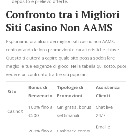
deposito e prelievo offerte.
Confronto tra i Migliori
Siti Casino Non AAMS
Esploriamo ora alcuni dei migliori siti casino non AAMS,
confrontando le loro promozioni e caratteristiche chiave.
Questo ti aiuterà a capire quale sito possa soddisfare
meglio le tue esigenze di gioco. Nella tabella qui sotto, puoi
vedere un confronto tra tre siti popolari.
Bonus di
Tipologie di
Assistenza
Sito
Benvenuto
Promozioni
Clienti
100% fino a
Giri gratis, bonus
Chat live
CasinoX
€500
settimanali
24/7
Email e
200% fino a
Cashback, tornei