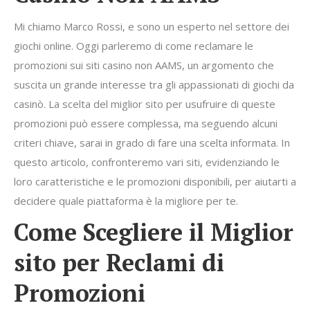
Mi chiamo Marco Rossi, e sono un esperto nel settore dei
giochi online. Oggi parleremo di come reclamare le
promozioni sui siti casino non AAMS, un argomento che
suscita un grande interesse tra gli appassionati di giochi da
casinò. La scelta del miglior sito per usufruire di queste
promozioni può essere complessa, ma seguendo alcuni
criteri chiave, sarai in grado di fare una scelta informata. In
questo articolo, confronteremo vari siti, evidenziando le
loro caratteristiche e le promozioni disponibili, per aiutarti a
decidere quale piattaforma è la migliore per te.
Come Scegliere il Miglior
sito per Reclami di
Promozioni