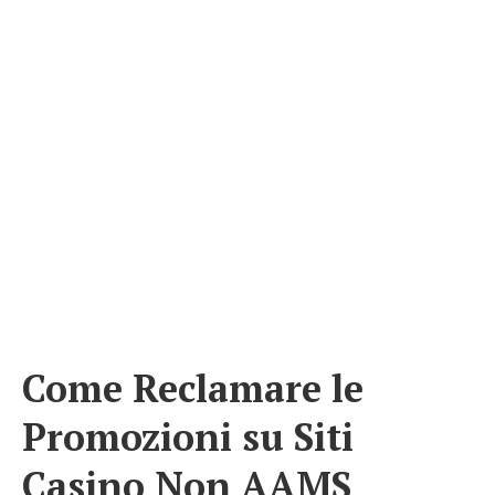
Come Reclamare le
Promozioni su Siti
Casino Non AAMS