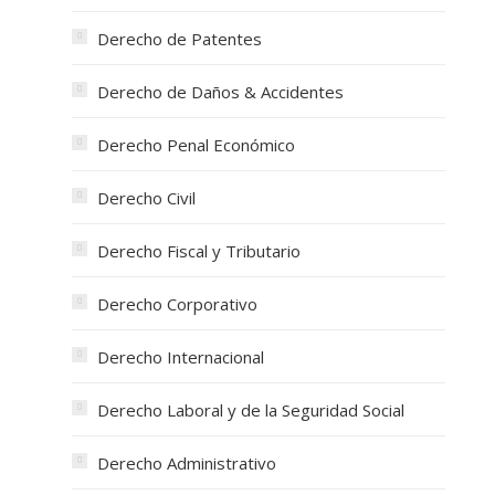
Derecho de Patentes
Derecho de Daños & Accidentes
Derecho Penal Económico
Derecho Civil
Derecho Fiscal y Tributario
Derecho Corporativo
Derecho Internacional
Derecho Laboral y de la Seguridad Social
Derecho Administrativo