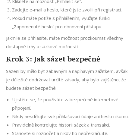
Klikněte na možnost „Přihlásit se“.
Zadejte e-mail a heslo, které jste zvolili při registraci.
Pokud máte potíže s přihlášením, využijte funkci
„Zapomenuté heslo“ pro obnovení přístupu.
Jakmile se přihlásíte, máte možnost prozkoumat všechny
dostupné trhy a sázkové možnosti.
Krok 3: Jak sázet bezpečně
Sázení by mělo být zábavným a napínavým zážitkem, avšak
je důležité dodržovat určité zásady, aby bylo zajištěno, že
budete sázet bezpečně:
Ujistěte se, že používáte zabezpečené internetové
připojení.
Nikdy nesdělujte své přihlašovací údaje ani heslo nikomu.
Pravidelně kontrolujte historii sázek a transakcí.
Stanovte si rozpočet a nikdy ho nepřekračujte.