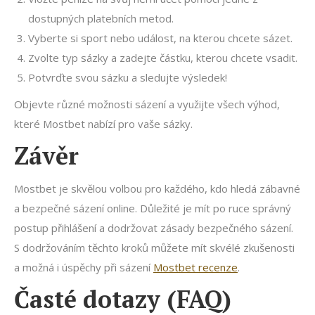
dostupných platebních metod.
Vyberte si sport nebo událost, na kterou chcete sázet.
Zvolte typ sázky a zadejte částku, kterou chcete vsadit.
Potvrďte svou sázku a sledujte výsledek!
Objevte různé možnosti sázení a využijte všech výhod,
které Mostbet nabízí pro vaše sázky.
Závěr
Mostbet je skvělou volbou pro každého, kdo hledá zábavné
a bezpečné sázení online. Důležité je mít po ruce správný
postup přihlášení a dodržovat zásady bezpečného sázení.
S dodržováním těchto kroků můžete mít skvélé zkušenosti
a možná i úspěchy při sázení
Mostbet recenze
.
Časté dotazy (FAQ)