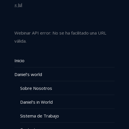
« Jul
Webinar API error: No se ha facilitado una URL
válida.
Inicio
Daniel’s world
Sobre Nosotros
Daniel’s in World
Sistema de Trabajo