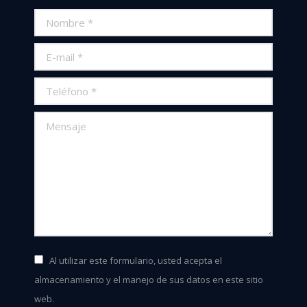
Nombre *
E-mail *
Teléfono *
Mensaje
Al utilizar este formulario, usted acepta el
almacenamiento y el manejo de sus datos en este sitio
web.