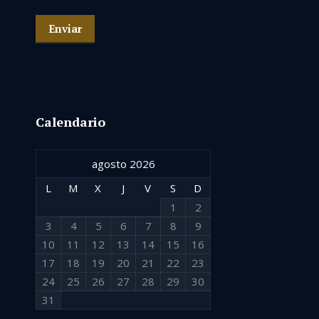
Enviar
Calendario
agosto 2026
L
M
X
J
V
S
D
1
2
3
4
5
6
7
8
9
10
11
12
13
14
15
16
17
18
19
20
21
22
23
24
25
26
27
28
29
30
31