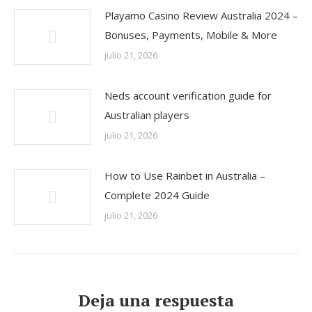
Playamo Casino Review Australia 2024 –
Bonuses, Payments, Mobile & More
julio 21, 2026
Neds account verification guide for
Australian players
julio 21, 2026
How to Use Rainbet in Australia –
Complete 2024 Guide
julio 21, 2026
Deja una respuesta