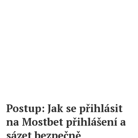
Postup: Jak se přihlásit
na Mostbet přihlášení a
sázet bezpečně