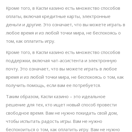
Кроме того, в Каспи казино есть множество способов
оплаты, включая кредитные карты, электронные
деньги и другие. Это означает, что вы можете играть в
любое время и из любой точки мира, не беспокоясь о
том, как оплатить игру.
Кроме того, в Каспи казино есть множество способов
поддержки, включая чат-ассистента и электронную
почту. Это означает, что вы можете играть в любое
время и из любой точки мира, не беспокоясь о том, как
получить помощь, если вам ее потребуется.
Таким образом, Каспи казино – это идеальное
решение для тех, кто ищет новый способ провести
свободное время. Вам не нужно покидать свой дом,
чтобы испытать радость игры. Вам не нужно
беспокоиться о том, как оплатить игру. Вам не нужно