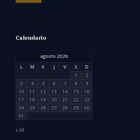
Calendario
agosto 2026
L
M
X
J
V
S
D
1
2
3
4
5
6
7
8
9
10
11
12
13
14
15
16
17
18
19
20
21
22
23
24
25
26
27
28
29
30
31
« Jul