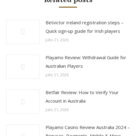
Betvictor Ireland registration steps –
Quick sign‑up guide for Irish players
julio 21, 2026
Playamo Review: Withdrawal Guide for
Australian Players
julio 21, 2026
Betfair Review: How to Verify Your
Account in Australia
julio 21, 2026
Playamo Casino Review Australia 2024 –
Bonuses, Payments, Mobile & More