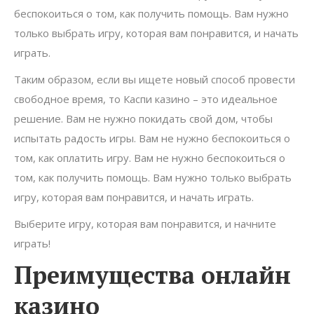
беспокоиться о том, как получить помощь. Вам нужно
только выбрать игру, которая вам понравится, и начать
играть.
Таким образом, если вы ищете новый способ провести
свободное время, то Каспи казино – это идеальное
решение. Вам не нужно покидать свой дом, чтобы
испытать радость игры. Вам не нужно беспокоиться о
том, как оплатить игру. Вам не нужно беспокоиться о
том, как получить помощь. Вам нужно только выбрать
игру, которая вам понравится, и начать играть.
Выберите игру, которая вам понравится, и начните
играть!
Преимущества онлайн
казино