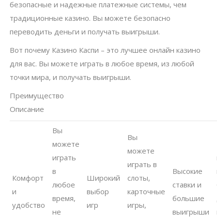
безопасные и надежные платежные системы, чем
традиционные казино. Вы можете безопасно
переводить деньги и получать выигрыши.
Вот почему Казино Каспи – это лучшее онлайн казино
для вас. Вы можете играть в любое время, из любой
точки мира, и получать выигрыши.
Преимущество
Описание
Вы
Вы
можете
можете
играть
играть в
в
Высокие
Комфорт
Широкий
слоты,
любое
ставки и
и
выбор
карточные
время,
большие
удобство
игр
игры,
не
выигрыши