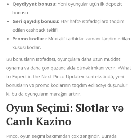
Qeydiyyat bonusu:
Yeni oyunçular üçün ilk depozit
bonusu.
Geri qayıdış bonusu:
Hər həftə istifadəçilərə təqdim
edilən cashback təklifi.
Promo kodları:
Müxtəlif tədbirlər zamanı təqdim edilən
xüsusi kodlar.
Bu bonusların istifadəsi, oyunçulara daha uzun müddət
oynama və daha çox qazanc əldə etmək imkanı verir. «What
to Expect in the Next Pinco Update» kontekstində, yeni
bonusların və promo kodlarının təqdim ediləcəyi düşünülür
ki, bu da oyunçuların marağını artırır.
Oyun Seçimi: Slotlar və
Canlı Kazino
Pinco, oyun seçimi baxımından çox zəngindir. Burada