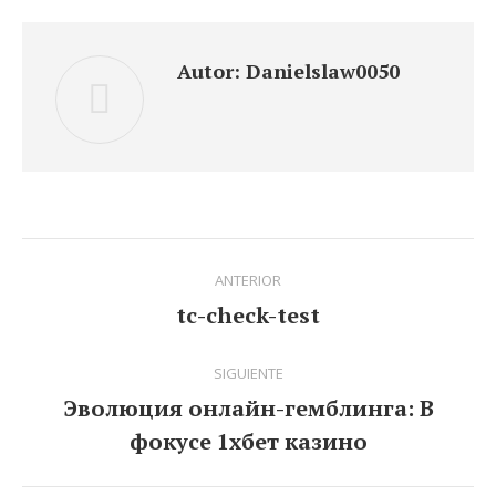
Facebook
LinkedIn
Pinterest
WhatsApp
Twitter
Autor:
Danielslaw0050
Navegación
ANTERIOR
entre
tc-check-test
Publicación
publicaciones
anterior:
SIGUIENTE
Эволюция онлайн-гемблинга: В
Publicación
фокусе 1хбет казино
siguiente: