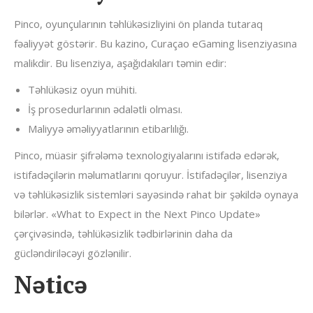
Pinco, oyunçularının təhlükəsizliyini ön planda tutaraq
fəaliyyət göstərir. Bu kazino, Curaçao eGaming lisenziyasına
malikdir. Bu lisenziya, aşağıdakıları təmin edir:
Təhlükəsiz oyun mühiti.
İş prosedurlarının ədalətli olması.
Maliyyə əməliyyatlarının etibarlılığı.
Pinco, müasir şifrələmə texnologiyalarını istifadə edərək,
istifadəçilərin məlumatlarını qoruyur. İstifadəçilər, lisenziya
və təhlükəsizlik sistemləri sayəsində rahat bir şəkildə oynaya
bilərlər. «What to Expect in the Next Pinco Update»
çərçivəsində, təhlükəsizlik tədbirlərinin daha da
gücləndiriləcəyi gözlənilir.
Nəticə