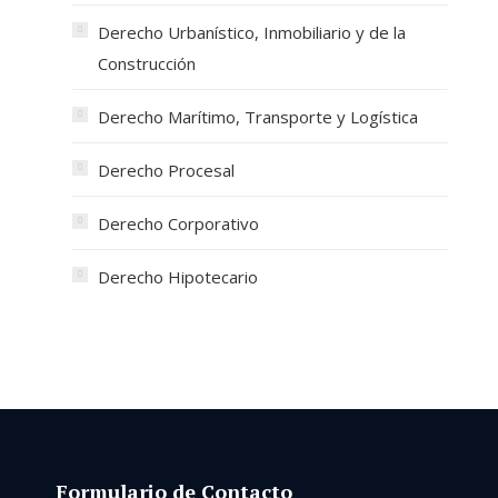
Derecho Urbanístico, Inmobiliario y de la
Construcción
Derecho Marítimo, Transporte y Logística
Derecho Procesal
Derecho Corporativo
Derecho Hipotecario
Formulario de Contacto