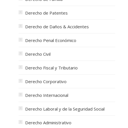
Derecho de Patentes
Derecho de Daños & Accidentes
Derecho Penal Económico
Derecho Civil
Derecho Fiscal y Tributario
Derecho Corporativo
Derecho Internacional
Derecho Laboral y de la Seguridad Social
Derecho Administrativo