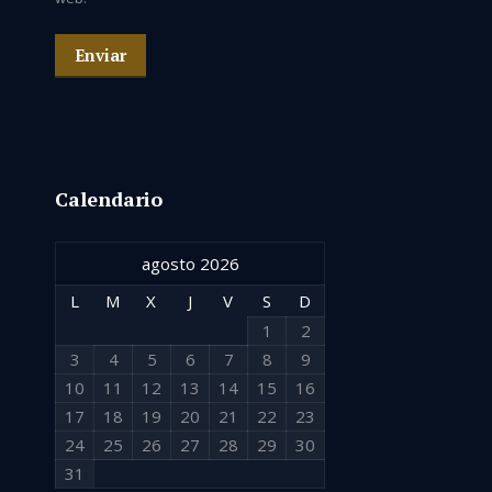
Enviar
Calendario
agosto 2026
L
M
X
J
V
S
D
1
2
3
4
5
6
7
8
9
10
11
12
13
14
15
16
17
18
19
20
21
22
23
24
25
26
27
28
29
30
31