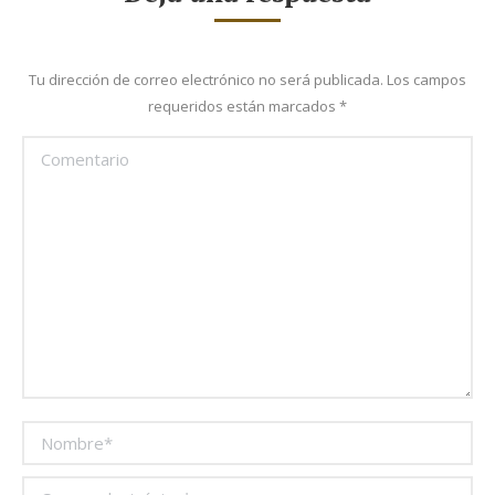
Tu dirección de correo electrónico no será publicada. Los campos
requeridos están marcados
*
Comentario
Nombre *
Correo electrónico *