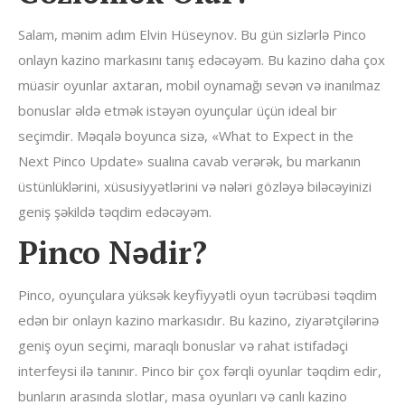
Salam, mənim adım Elvin Hüseynov. Bu gün sizlərlə Pinco
onlayn kazino markasını tanış edəcəyəm. Bu kazino daha çox
müasir oyunlar axtaran, mobil oynamağı sevən və inanılmaz
bonuslar əldə etmək istəyən oyunçular üçün ideal bir
seçimdir. Məqalə boyunca sizə, «What to Expect in the
Next Pinco Update» sualına cavab verərək, bu markanın
üstünlüklərini, xüsusiyyətlərini və nələri gözləyə biləcəyinizi
geniş şəkildə təqdim edəcəyəm.
Pinco Nədir?
Pinco, oyunçulara yüksək keyfiyyətli oyun təcrübəsi təqdim
edən bir onlayn kazino markasıdır. Bu kazino, ziyarətçilərinə
geniş oyun seçimi, maraqlı bonuslar və rahat istifadəçi
interfeysi ilə tanınır. Pinco bir çox fərqli oyunlar təqdim edir,
bunların arasında slotlar, masa oyunları və canlı kazino