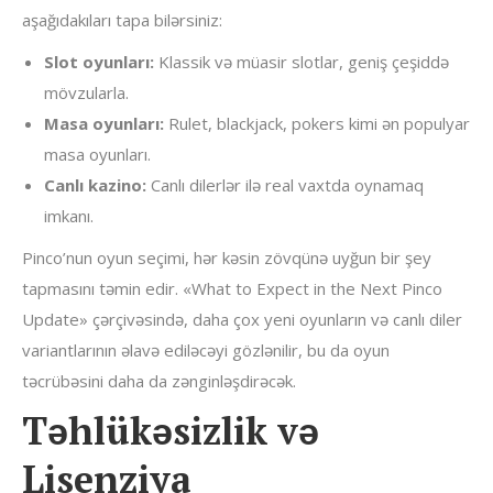
aşağıdakıları tapa bilərsiniz:
Slot oyunları:
Klassik və müasir slotlar, geniş çeşiddə
mövzularla.
Masa oyunları:
Rulet, blackjack, pokers kimi ən populyar
masa oyunları.
Canlı kazino:
Canlı dilerlər ilə real vaxtda oynamaq
imkanı.
Pinco’nun oyun seçimi, hər kəsin zövqünə uyğun bir şey
tapmasını təmin edir. «What to Expect in the Next Pinco
Update» çərçivəsində, daha çox yeni oyunların və canlı diler
variantlarının əlavə ediləcəyi gözlənilir, bu da oyun
təcrübəsini daha da zənginləşdirəcək.
Təhlükəsizlik və
Lisenziya