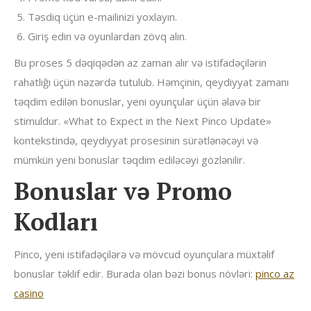
Təsdiq üçün e-mailinizi yoxlayın.
Giriş edin və oyunlardan zövq alın.
Bu proses 5 dəqiqədən az zaman alır və istifadəçilərin
rahatlığı üçün nəzərdə tutulub. Həmçinin, qeydiyyat zamanı
təqdim edilən bonuslar, yeni oyunçular üçün əlavə bir
stimuldur. «What to Expect in the Next Pinco Update»
kontekstində, qeydiyyat prosesinin sürətlənəcəyi və
mümkün yeni bonuslar təqdim ediləcəyi gözlənilir.
Bonuslar və Promo
Kodları
Pinco, yeni istifadəçilərə və mövcud oyunçulara müxtəlif
bonuslar təklif edir. Burada olan bəzi bonus növləri:
pinco az
casino