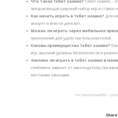
Что такое 1хбет казино?
1хбет казино – э
предлагающая широкий набор игр и ставок на
Как начать играть в 1хбет казино?
Для на
аккаунт и внести депозит.
Можно ли играть через мобильное при
приложения для удобства пользователей.
Каковы преимущества 1хбет казино?
Клю
игр, высокий уровень безопасности и разн
Законно ли играть в 1хбет казино в мое
гемблинге зависит от законодательства ваш
местными законами.
Por
Danielslaw0050
junio
Share 