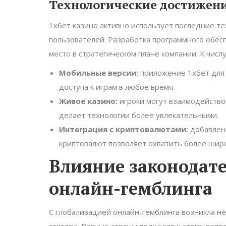
Технологические достижени
1хбет казино активно использует последние те
пользователей. Разработка программного обес
место в стратегическом плане компании. К чис
Мобильные версии:
приложение 1хбет для 
доступа к играм в любое время.
Живое казино:
игроки могут взаимодейство
делает технологии более увлекательными.
Интеграция с криптовалютами:
добавлени
криптовалют позволяет охватить более шир
Влияние законодате
онлайн-гемблинга
С глобализацией онлайн-гемблинга возникла н