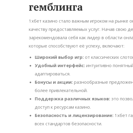
гемблинга
1хбет казино стало важным игроком на рынке о
качеству предоставляемых услуг. Начав свою д
зарекомендовала себя как лидер в области онл
которые способствуют её успеху, включают:
Широкий выбор игр:
от классических слото
Удобный интерфейс:
интуитивно понятный
адаптироваться.
Бонусы и акции:
разнообразные предложени
более привлекательной.
Поддержка различных языков:
это позво
доступ к ресурсам казино.
Безопасность и лицензирование:
1хбет га
всех стандартов безопасности.