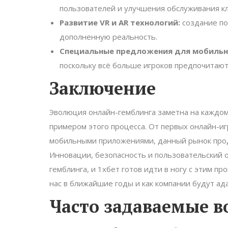
пользователей и улучшения обслуживания к
Развитие VR и AR технологий:
создание по
дополненную реальность.
Специальные предложения для мобильн
поскольку всё больше игроков предпочитают
Заключение
Эволюция онлайн-гемблинга заметна на каждом 
примером этого процесса. От первых онлайн-и
мобильными приложениями, данный рынок прод
Инновации, безопасность и пользовательский 
гемблинга, и 1хбет готов идти в ногу с этим п
нас в ближайшие годы и как компании будут ад
Часто задаваемые в