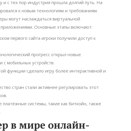
 и с тех пор индустрия прошла долгий путь. На
ровался к новым технологиям и требованиям.
меры могут наслаждаться виртуальной
приложениями. Основные этапы включают:
уском первого сайта игроки получили доступ к
хнологический прогресс открыл новые
и с мобильных устройств.
ой функции сделало игру более интерактивной и
ство стран стали активнее регулировать этот
ков.
 платёжные системы, такие как биткойн, также
.
ер в мире онлайн-