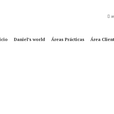
i
icio
Daniel’s world
Áreas Prácticas
Área Clien