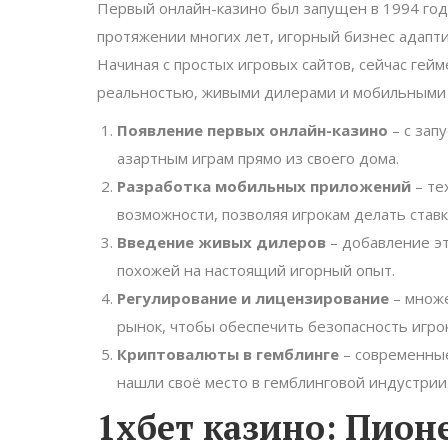
Первый онлайн-казино был запущен в 1994 году
протяжении многих лет, игорный бизнес адапти
Начиная с простых игровых сайтов, сейчас гей
реальностью, живыми дилерами и мобильными 
Появление первых онлайн-казино
– с зап
азартным играм прямо из своего дома.
Разработка мобильных приложений
– те
возможности, позволяя игрокам делать ставк
Введение живых дилеров
– добавление эт
похожей на настоящий игорный опыт.
Регулирование и лицензирование
– множе
рынок, чтобы обеспечить безопасность игро
Криптовалюты в гемблинге
– современные
нашли своё место в гемблинговой индустрии
1хбет казино: Пион