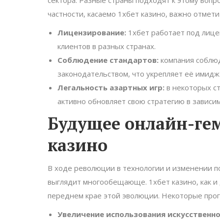
сектора. Разные страны подходят к этому вопро
частности, касаемо 1хбет казино, важно отмети
Лицензирование:
1хбет работает под лице
клиентов в разных странах.
Соблюдение стандартов:
компания соблюд
законодательством, что укрепляет её имидж
Легальность азартных игр:
в некоторых с
активно обновляет свою стратегию в зависим
Будущее онлайн-гем
казино
В ходе революции в технологии и изменении п
выглядит многообещающе. 1хбет казино, как и 
переднем крае этой эволюции. Некоторые про
Увеличение использования искусственно