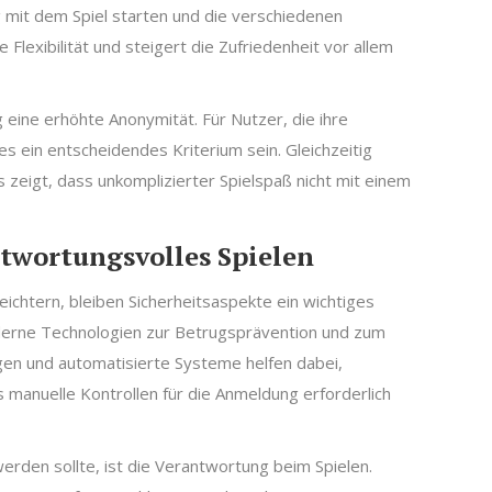
mit dem Spiel starten und die verschiedenen
Flexibilität und steigert die Zufriedenheit vor allem
g eine erhöhte Anonymität. Für Nutzer, die ihre
s ein entscheidendes Kriterium sein. Gleichzeitig
as zeigt, dass unkomplizierter Spielspaß nicht mit einem
twortungsvolles Spielen
eichtern, bleiben Sicherheitsaspekte ein wichtiges
erne Technologien zur Betrugsprävention und zum
gen und automatisierte Systeme helfen dabei,
 manuelle Kontrollen für die Anmeldung erforderlich
werden sollte, ist die Verantwortung beim Spielen.