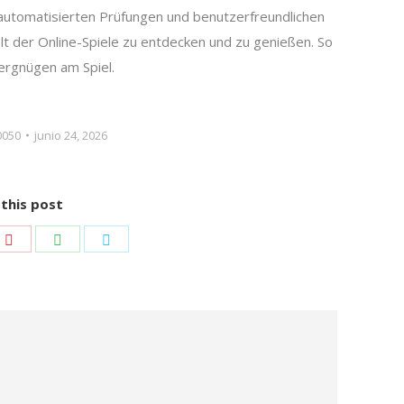
 automatisierten Prüfungen und benutzerfreundlichen
lt der Online-Spiele zu entdecken und zu genießen. So
Vergnügen am Spiel.
0050
junio 24, 2026
this post
e
Share
Share
Share
on
on
on
edIn
Pinterest
WhatsApp
Twitter