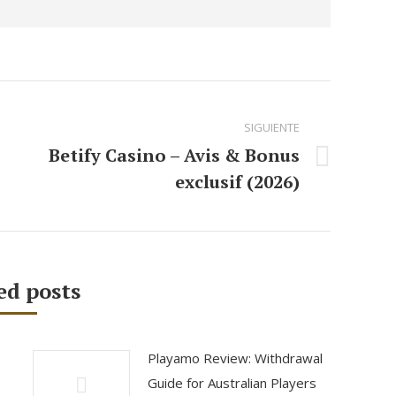
SIGUIENTE
Betify Casino – Avis & Bonus
Publicación
exclusif (2026)
siguiente:
ed posts
Playamo Review: Withdrawal
Guide for Australian Players