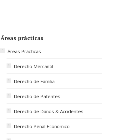
Áreas prácticas
Áreas Prácticas
Derecho Mercantil
Derecho de Familia
Derecho de Patentes
Derecho de Daños & Accidentes
Derecho Penal Económico