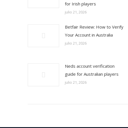
for Irish players
julio 21, 2026
Betfair Review: How to Verify
Your Account in Australia
julio 21, 2026
Neds account verification
guide for Australian players
julio 21, 2026