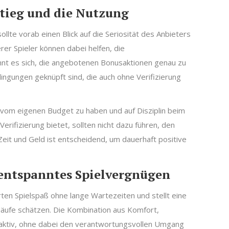
stieg und die Nutzung
llte vorab einen Blick auf die Seriosität des Anbieters
er Spieler können dabei helfen, die
nt es sich, die angebotenen Bonusaktionen genau zu
gungen geknüpft sind, die auch ohne Verifizierung
g vom eigenen Budget zu haben und auf Disziplin beim
Verifizierung bietet, sollten nicht dazu führen, den
eit und Geld ist entscheidend, um dauerhaft positive
 entspanntes Spielvergnügen
erten Spielspaß ohne lange Wartezeiten und stellt eine
läufe schätzen. Die Kombination aus Komfort,
ttraktiv, ohne dabei den verantwortungsvollen Umgang