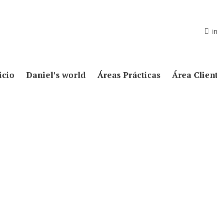
i
icio
Daniel’s world
Áreas Prácticas
Área Clien