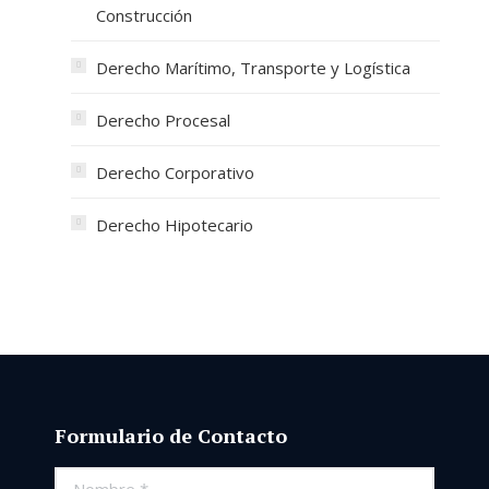
Construcción
Derecho Marítimo, Transporte y Logística
Derecho Procesal
Derecho Corporativo
Derecho Hipotecario
Formulario de Contacto
Nombre *