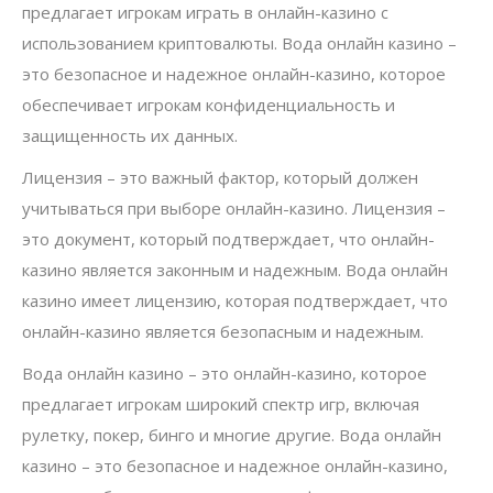
предлагает игрокам играть в онлайн-казино с
использованием криптовалюты. Вода онлайн казино –
это безопасное и надежное онлайн-казино, которое
обеспечивает игрокам конфиденциальность и
защищенность их данных.
Лицензия – это важный фактор, который должен
учитываться при выборе онлайн-казино. Лицензия –
это документ, который подтверждает, что онлайн-
казино является законным и надежным. Вода онлайн
казино имеет лицензию, которая подтверждает, что
онлайн-казино является безопасным и надежным.
Вода онлайн казино – это онлайн-казино, которое
предлагает игрокам широкий спектр игр, включая
рулетку, покер, бинго и многие другие. Вода онлайн
казино – это безопасное и надежное онлайн-казино,