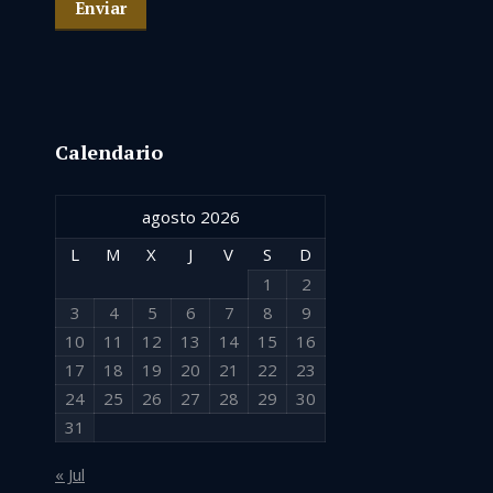
Enviar
Calendario
agosto 2026
L
M
X
J
V
S
D
1
2
3
4
5
6
7
8
9
10
11
12
13
14
15
16
17
18
19
20
21
22
23
24
25
26
27
28
29
30
31
« Jul