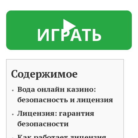
▶️
ИГРАТЬ
Содержимое
Вода онлайн казино:
безопасность и лицензия
Лицензия: гарантия
безопасности
Как работает лицензия