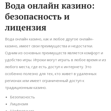
Вода онлайн казино:
безопасность и
лицензия
Вода онлайн казино, как и любое другое онлайн-
казино, имеет свои преимущества и недостатки.
Одним из основных преимуществ является комфорт и
удобство игры. Игроки могут играть в любое время и из
любого места, где есть доступ к интернету. Это
особенно полезно для тех, кто живет в удаленных
регионах или имеет ограниченный доступ к
традиционным казино.
Безопасность
Лицензия
Шифрование