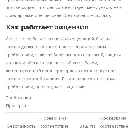
подтверждает, что оно соответствует международным
стандартам и обеспечивает безопасность игроков.
Как работает лицензия
Лицензия работает на несколько уровней. Сначала,
казино должно соответствовать определенным
требованиям, включая безопасность платежей, защиту
данных и обеспечение честной игры. Затем,
лицензирующий орган проверяет, соответствует ли
казино этим требованиям. Если казино соответствует
требованиям, оно получает лицензию.
Требования
Проверка
Проверка на
Проверка на
Безопасность
соответствие
Защита
соответстви