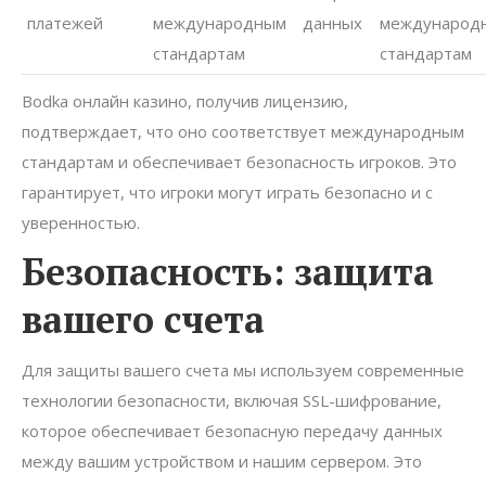
платежей
международным
данных
международ
стандартам
стандартам
Вodka онлайн казино, получив лицензию,
подтверждает, что оно соответствует международным
стандартам и обеспечивает безопасность игроков. Это
гарантирует, что игроки могут играть безопасно и с
уверенностью.
Безопасность: защита
вашего счета
Для защиты вашего счета мы используем современные
технологии безопасности, включая SSL-шифрование,
которое обеспечивает безопасную передачу данных
между вашим устройством и нашим сервером. Это