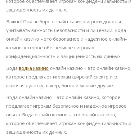
которое обеспечивает игрокам конфиденциальность и
защищенность их данных.
Важно! При выборе онлайн-казино игроки должны
учитывать важность безопасности и лицензии. Вода
онлайн казино – это безопасное и надежное онлайн-
казино, которое обеспечивает игрокам
конфиденциальность и защищенность их данных.
Вода
водка казино
онлайн казино – это онлайн-казино,
которое предлагает игрокам широкий спектр игр,
включая рулетку, покер, бинго и многие другие.
Вода онлайн казино – это онлайн-казино, которое
предлагает игрокам безопасное и надежное игровое
опыта. Вода онлайн казино – это онлайн-казино,
которое обеспечивает игрокам конфиденциальность и
защищенность их данных.