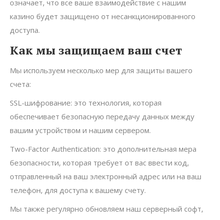
означает, что все ваше взаимодействие с нашим
казино будет защищено от несанкционированного
доступа.
Как мы защищаем ваш счет
Мы используем несколько мер для защиты вашего
счета:
SSL-шифрование: это технология, которая
обеспечивает безопасную передачу данных между
вашим устройством и нашим сервером.
Two-Factor Authentication: это дополнительная мера
безопасности, которая требует от вас ввести код,
отправленный на ваш электронный адрес или на ваш
телефон, для доступа к вашему счету.
Мы также регулярно обновляем наш серверный софт,