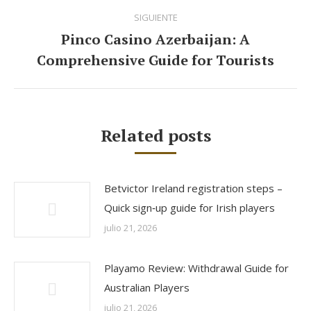
publicaciones
SIGUIENTE
Pinco Casino Azerbaijan: A
Publicación
Comprehensive Guide for Tourists
siguiente:
Related posts
Betvictor Ireland registration steps –
Quick sign‑up guide for Irish players
julio 21, 2026
Playamo Review: Withdrawal Guide for
Australian Players
julio 21, 2026