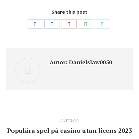
Share this post
Share
Share
Share
Share
Share
on
on
on
on
on
Facebook
LinkedIn
Pinterest
WhatsApp
Twitter
Autor:
Danielslaw0050
Navegación
ANTERIOR
entre
Populära spel på casino utan licens 2023
Publicación
anterior: