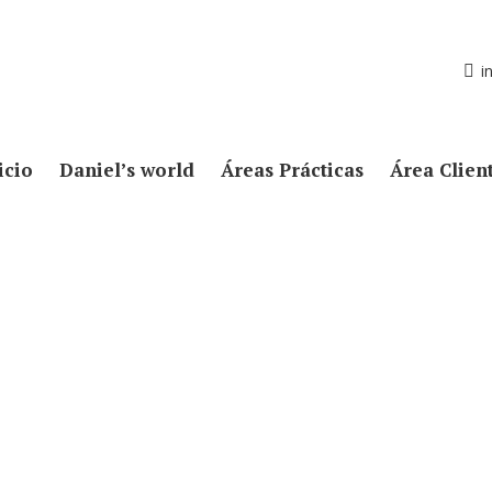
i
icio
Daniel’s world
Áreas Prácticas
Área Clien