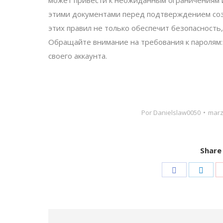
может привести к неожиданным ограничениям и
этими документами перед подтверждением соз
этих правил не только обеспечит безопасность,
Обращайте внимание на требования к паролям
своего аккаунта.
Por
Danielslaw0050
marz
Share 
Share
Shar
on
on
Facebook
Link