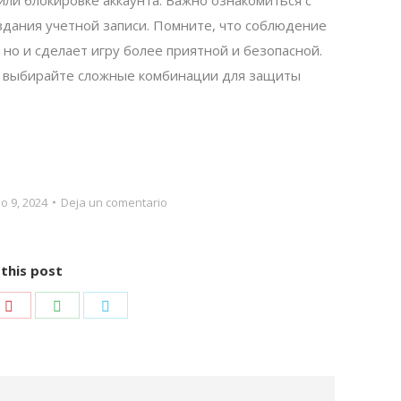
ли блокировке аккаунта. Важно ознакомиться с
дания учетной записи. Помните, что соблюдение
 но и сделает игру более приятной и безопасной.
: выбирайте сложные комбинации для защиты
o 9, 2024
Deja un comentario
this post
e
Share
Share
Share
on
on
on
edIn
Pinterest
WhatsApp
Twitter