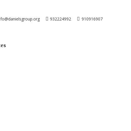
nfo@danielsgroup.org
932224992
910916907
tes