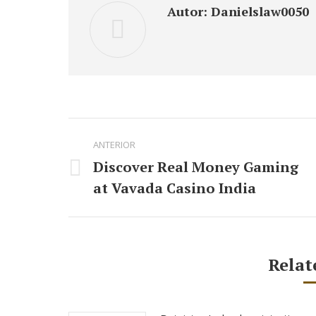
Autor:
Danielslaw0050
Navegación
ANTERIOR
entre
Discover Real Money Gaming
Publicación
publicaciones
at Vavada Casino India
anterior:
Relat