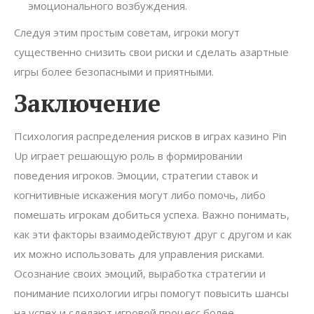
эмоционального возбуждения.
Следуя этим простым советам, игроки могут
существенно снизить свои риски и сделать азартные
игры более безопасными и приятными.
Заключение
Психология распределения рисков в играх казино Pin
Up играет решающую роль в формировании
поведения игроков. Эмоции, стратегии ставок и
когнитивные искажения могут либо помочь, либо
помешать игрокам добиться успеха. Важно понимать,
как эти факторы взаимодействуют друг с другом и как
их можно использовать для управления рисками.
Осознание своих эмоций, выработка стратегии и
понимание психологии игры помогут повысить шансы
на успех и сделают игровой процесс более