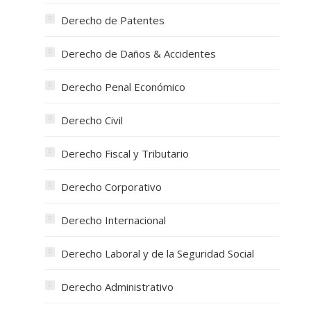
Derecho de Patentes
Derecho de Daños & Accidentes
Derecho Penal Económico
Derecho Civil
Derecho Fiscal y Tributario
Derecho Corporativo
Derecho Internacional
Derecho Laboral y de la Seguridad Social
Derecho Administrativo