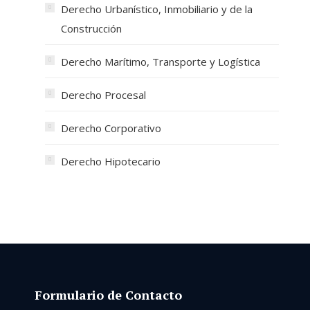
Derecho Urbanístico, Inmobiliario y de la
Construcción
Derecho Marítimo, Transporte y Logística
Derecho Procesal
Derecho Corporativo
Derecho Hipotecario
Formulario de Contacto