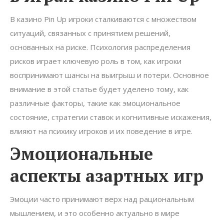
В казино Pin Up игроки сталкиваются с множеством
ситуаций, связанных с принятием решений,
основанных на риске. Психология распределения
рисков играет ключевую роль в том, как игроки
воспринимают шансы на выигрыш и потери. Основное
внимание в этой статье будет уделено тому, как
различные факторы, такие как эмоциональное
состояние, стратегии ставок и когнитивные искажения,
влияют на психику игроков и их поведение в игре.
Эмоциональные
аспекты азартных игр
Эмоции часто принимают верх над рациональным
мышлением, и это особенно актуально в мире