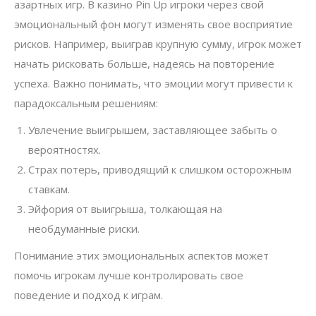
азартных игр. В казино Pin Up игроки через свой
эмоциональный фон могут изменять свое восприятие
рисков. Например, выиграв крупную сумму, игрок может
начать рисковать больше, надеясь на повторение
успеха. Важно понимать, что эмоции могут привести к
парадоксальным решениям:
Увлечение выигрышем, заставляющее забыть о
вероятностях.
Страх потерь, приводящий к слишком осторожным
ставкам.
Эйфория от выигрыша, толкающая на
необдуманные риски.
Понимание этих эмоциональных аспектов может
помочь игрокам лучше контролировать свое
поведение и подход к играм.