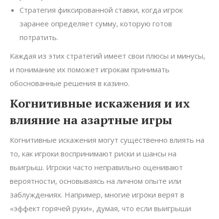
Стратегия фиксированной ставки, когда игрок
заранее определяет сумму, которую готов
потратить.
Каждая из этих стратегий имеет свои плюсы и минусы,
и понимание их поможет игрокам принимать
обоснованные решения в казино.
Когнитивные искажения и их
влияние на азартные игры
Когнитивные искажения могут существенно влиять на
то, как игроки воспринимают риски и шансы на
выигрыш. Игроки часто неправильно оценивают
вероятности, основываясь на личном опыте или
заблуждениях. Например, многие игроки верят в
«эффект горячей руки», думая, что если выигрыши