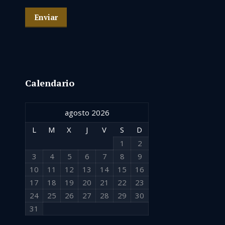
Enviar
Calendario
agosto 2026
L
M
X
J
V
S
D
1
2
3
4
5
6
7
8
9
10
11
12
13
14
15
16
17
18
19
20
21
22
23
24
25
26
27
28
29
30
31