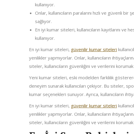
kullanıyor.
Onlar, kullanıcıların paralarını hızlı ve güvenli bi
sağlıyor.
En iyi kumar siteleri, kullanıcıların kayıtlarını ve 
kullanıyor.
En iyi kumar siteleri,
güvenilir kumar siteleri
kullanıcı
yenilikler yapmıyorlar. Onlar, kullanıcıların ihtiyaçl
siteler, kullanıcıların güvenliğini ve verilerini koruma
Yeni kumar siteleri, eski modelden farklılık göstere
deneyim sunarak kullanıcıları çekiyor. Bu siteler, spor
kumar seçenekleri sunuyor. Ayrıca, kullanıcıların iht
En iyi kumar siteleri,
güvenilir kumar siteleri
kullanıcı
yenilikler yapmıyorlar. Onlar, kullanıcıların ihtiyaçl
siteler, kullanıcıların güvenliğini ve verilerini koruma