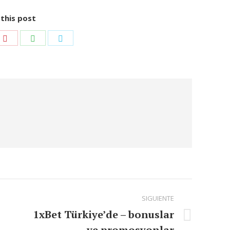
this post
e
Share
Share
Share
on
on
on
edIn
Pinterest
WhatsApp
Twitter
SIGUIENTE
1xBet Türkiye’de – bonuslar
Publicación
ve promosyonlar