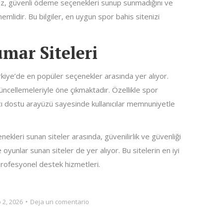
eniz, güvenli ödeme seçenekleri sunup sunmadığını ve
emlidir. Bu bilgiler, en uygun spor bahis sitenizi
mar Siteleri
ürkiye’de en popüler seçenekler arasında yer alıyor.
güncellemeleriyle öne çıkmaktadır. Özellikle spor
anıcı dostu arayüzü sayesinde kullanıcılar memnuniyetle
nekleri sunan siteler arasında, güvenilirlik ve güvenliği
ve oyunlar sunan siteler de yer alıyor. Bu sitelerin en iyi
e profesyonel destek hizmetleri.
o 2, 2026
Deja un comentario