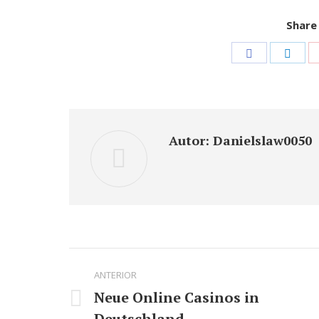
Share 
Share
Shar
on
on
Facebook
Link
Autor:
Danielslaw0050
Navegación
ANTERIOR
entre
Neue Online Casinos in
Publicación
Deutschland