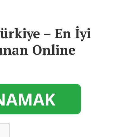
ürkiye – En İyi
Sunan Online
YNAMAK