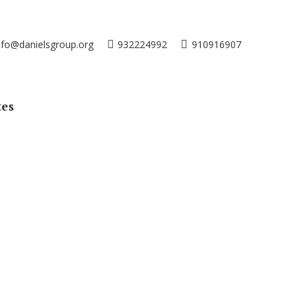
nfo@danielsgroup.org
932224992
910916907
tes