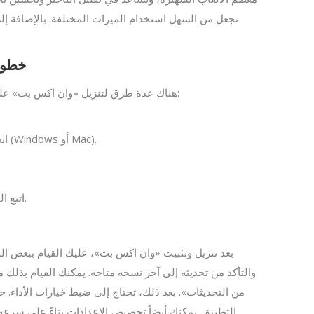
تجعل من السهل استخدام الميزات المختلفة. بالإضافة إل
خطوا
هناك عدة طرق لتنزيل «وان اكس بت» على جهاز الكمبيوتر. فيما يلي خطوات سهلة وسريعة للتنزيل:
ابحث عن زر التنزيل المناسب لنظام التشغيل الخاص بك (Windows أو Mac).
اتبع التعليمات التي تظهر على الشاشة لإكمال عملية التثبيت.
بعد تنزيل وتثبيت «وان اكس بت»، عليك القيام ببعض 
والتأكد من تحديثه إلى آخر نسخة متاحة. يمكنك القيام بذلك 
من التحديثات». بعد ذلك، تحتاج إلى ضبط خيارات الأداء. ح
التطبيق. يمكنك أيضاً تخصيص الإعدادات بناءً على سرعة ات