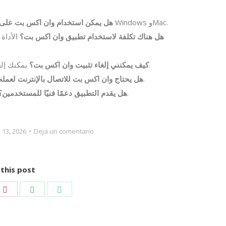
نعم، يتوفر التطبيق على أنظمة Windows وMac.
هل يمكن استخدام وان اكس بت على 
هل هناك تكلفة لاستخدام تطبيق وان اكس بت؟
الأداة
يمكنك إلغاء التثبيت من خلال إعدادات الكمبيوتر كأي برنامج آخر.
كيف يمكنني إلغاء تثبيت وان اكس بت؟
نعم، يحتاج إلى اتصال بالإنترنت لتحسين أداء الألعاب.
هل يحتاج وان اكس بت للاتصال بالإنترنت لعمله
نعم، يوفر دعم فني للمستخدمين عبر موقعه الرسمي.
هل يقدم التطبيق دعمًا فنيًا للمستخدمين؟
 13, 2026
Deja un comentario
this post
e
Share
Share
Share
on
on
on
edIn
Pinterest
WhatsApp
Twitter