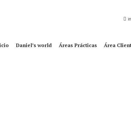
i
icio
Daniel’s world
Áreas Prácticas
Área Clien