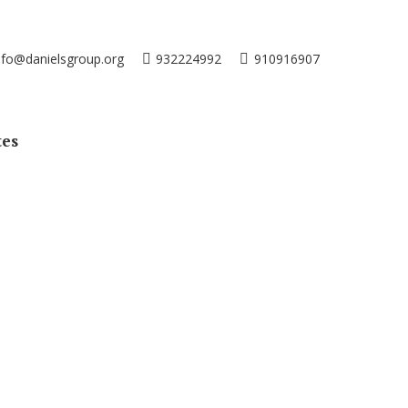
nfo@danielsgroup.org
932224992
910916907
tes