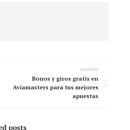
SIGUIENTE
Bonos y giros gratis en
Aviamasters para tus mejores
Publicación
siguiente:
apuestas
ed posts