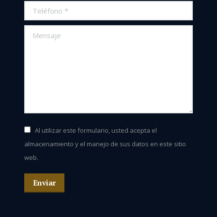
Teléfono *
Mensaje
Al utilizar este formulario, usted acepta el
almacenamiento y el manejo de sus datos en este sitio
web.
Enviar