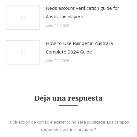
Neds account verification guide for
Australian players
julio 21, 2026
How to Use Rainbet in Australia –
Complete 2024 Guide
julio 21, 2026
Deja una respuesta
Tu dirección de correo electrónico no será publicada. Los campos
requeridos están marcados
*