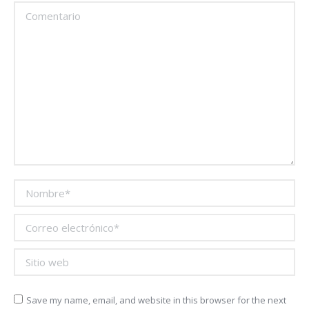
Comentario
Nombre *
Correo electrónico *
Sitio web
Save my name, email, and website in this browser for the next