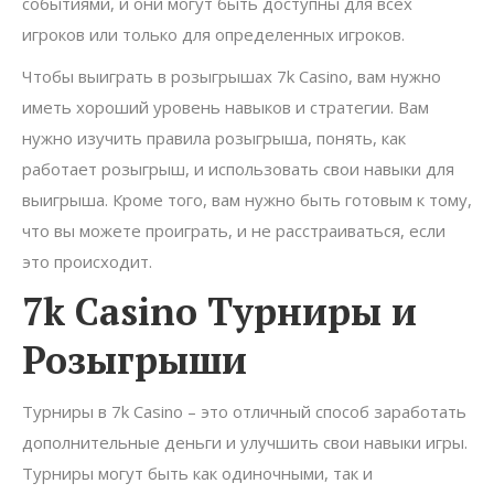
событиями, и они могут быть доступны для всех
игроков или только для определенных игроков.
Чтобы выиграть в розыгрышах 7k Casino, вам нужно
иметь хороший уровень навыков и стратегии. Вам
нужно изучить правила розыгрыша, понять, как
работает розыгрыш, и использовать свои навыки для
выигрыша. Кроме того, вам нужно быть готовым к тому,
что вы можете проиграть, и не расстраиваться, если
это происходит.
7k Casino Турниры и
Розыгрыши
Турниры в 7k Casino – это отличный способ заработать
дополнительные деньги и улучшить свои навыки игры.
Турниры могут быть как одиночными, так и