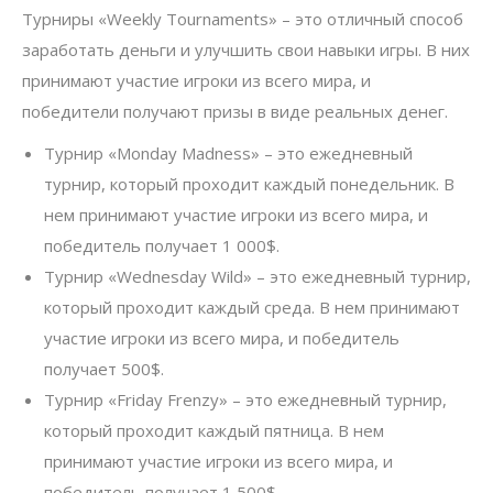
Турниры «Weekly Tournaments» – это отличный способ
заработать деньги и улучшить свои навыки игры. В них
принимают участие игроки из всего мира, и
победители получают призы в виде реальных денег.
Турнир «Monday Madness» – это ежедневный
турнир, который проходит каждый понедельник. В
нем принимают участие игроки из всего мира, и
победитель получает 1 000$.
Турнир «Wednesday Wild» – это ежедневный турнир,
который проходит каждый среда. В нем принимают
участие игроки из всего мира, и победитель
получает 500$.
Турнир «Friday Frenzy» – это ежедневный турнир,
который проходит каждый пятница. В нем
принимают участие игроки из всего мира, и
победитель получает 1 500$.