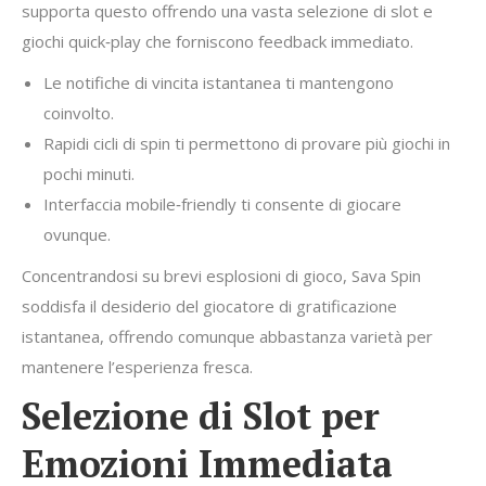
supporta questo offrendo una vasta selezione di slot e
giochi quick‑play che forniscono feedback immediato.
Le notifiche di vincita istantanea ti mantengono
coinvolto.
Rapidi cicli di spin ti permettono di provare più giochi in
pochi minuti.
Interfaccia mobile‑friendly ti consente di giocare
ovunque.
Concentrandosi su brevi esplosioni di gioco, Sava Spin
soddisfa il desiderio del giocatore di gratificazione
istantanea, offrendo comunque abbastanza varietà per
mantenere l’esperienza fresca.
Selezione di Slot per
Emozioni Immediata