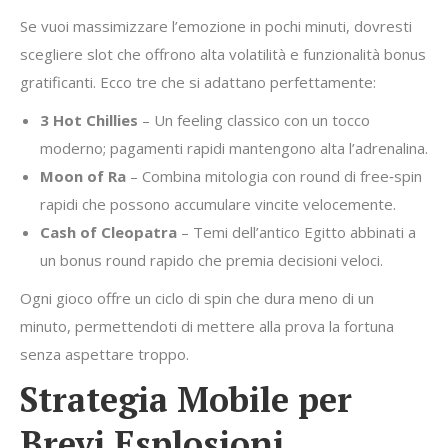
Se vuoi massimizzare l’emozione in pochi minuti, dovresti
scegliere slot che offrono alta volatilità e funzionalità bonus
gratificanti. Ecco tre che si adattano perfettamente:
3 Hot Chillies
– Un feeling classico con un tocco
moderno; pagamenti rapidi mantengono alta l’adrenalina.
Moon of Ra
– Combina mitologia con round di free‑spin
rapidi che possono accumulare vincite velocemente.
Cash of Cleopatra
– Temi dell’antico Egitto abbinati a
un bonus round rapido che premia decisioni veloci.
Ogni gioco offre un ciclo di spin che dura meno di un
minuto, permettendoti di mettere alla prova la fortuna
senza aspettare troppo.
Strategia Mobile per
Brevi Esplosioni