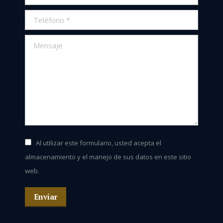
Teléfono *
Mensaje
Al utilizar este formulario, usted acepta el
almacenamiento y el manejo de sus datos en este sitio
web.
Enviar