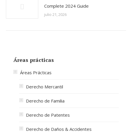
Complete 2024 Guide
julio 21, 2026
Áreas prácticas
Áreas Prácticas
Derecho Mercantil
Derecho de Familia
Derecho de Patentes
Derecho de Daños & Accidentes