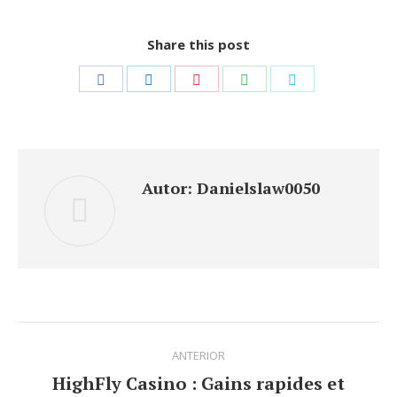
Share this post
Share
Share
Share
Share
Share
on
on
on
on
on
Facebook
LinkedIn
Pinterest
WhatsApp
Twitter
Autor:
Danielslaw0050
Navegación
ANTERIOR
entre
HighFly Casino : Gains rapides et
Publicación