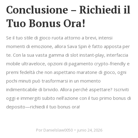
Conclusione – Richiedi il
Tuo Bonus Ora!
Se il tuo stile di gioco ruota attorno a brevi, intensi
momenti di emozione, allora Sava Spin è fatto apposta per
te. Con la sua vasta gamma di slot instant‑play, interfaccia
mobile ultraveloce, opzioni di pagamento crypto-friendly e
premi fedeltà che non aspettano maratone di gioco, ogni
pochi minuti può trasformarsi in un momento
indimenticabile di brivido. Allora perché aspettare? Iscriviti
oggi e immergiti subito nell’azione con il tuo primo bonus di
deposito—richiedi il tuo bonus ora!
Por
Danielslaw0050
junio 24, 2026