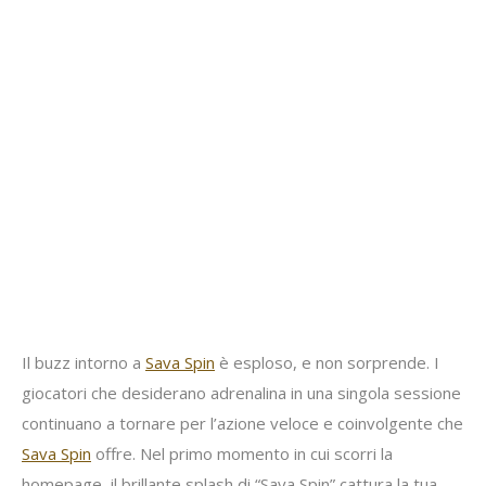
Il buzz intorno a
Sava Spin
è esploso, e non sorprende. I
giocatori che desiderano adrenalina in una singola sessione
continuano a tornare per l’azione veloce e coinvolgente che
Sava Spin
offre. Nel primo momento in cui scorri la
homepage, il brillante splash di “Sava Spin” cattura la tua