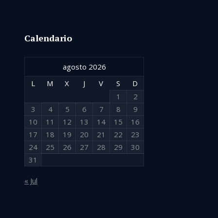
Calendario
agosto 2026
L
M
X
J
V
S
D
1
2
3
4
5
6
7
8
9
10
11
12
13
14
15
16
17
18
19
20
21
22
23
24
25
26
27
28
29
30
31
« Jul