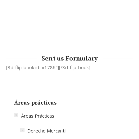
Dialisi
We are looking for patients who recived
Treatments.
Additive containing Granuflo / Naturlyte in Europe.
Sent us Formulary
[3d-flip-book id=»1786″][/3d-flip-book]
Áreas prácticas
Áreas Prácticas
Derecho Mercantil