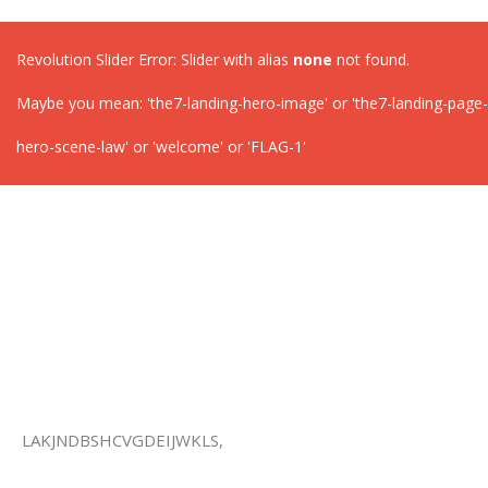
Revolution Slider Error: Slider with alias
none
not found.
Maybe you mean: 'the7-landing-hero-image' or 'the7-landing-page-
hero-scene-law' or 'welcome' or 'FLAG-1'
LAKJNDBSHCVGDEIJWKLS,