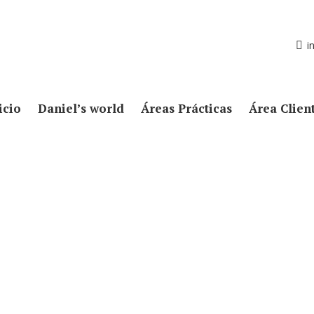
i
icio
Daniel’s world
Áreas Prácticas
Área Clien