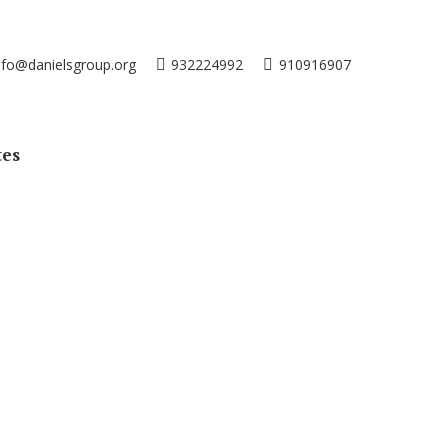
nfo@danielsgroup.org
932224992
910916907
tes