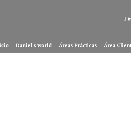
i
icio
Daniel’s world
Áreas Prácticas
Área Clien