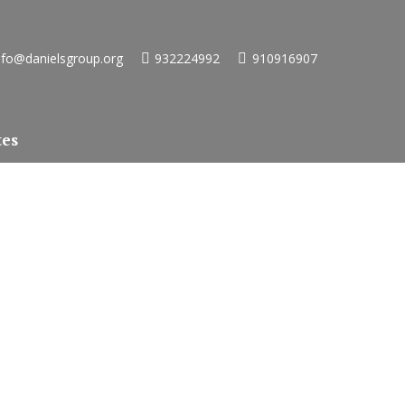
nfo@danielsgroup.org
932224992
910916907
tes