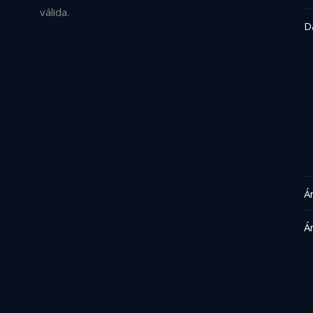
válida.
D
Á
Á