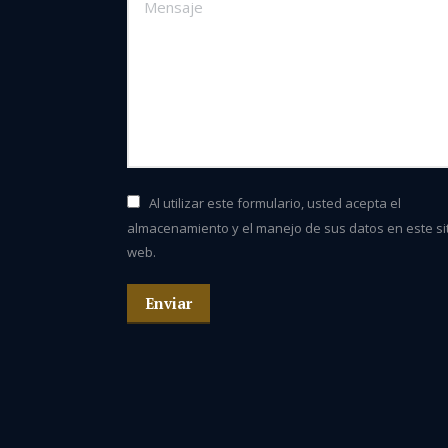
Mensaje
Al utilizar este formulario, usted acepta el
almacenamiento y el manejo de sus datos en este si
web.
Enviar