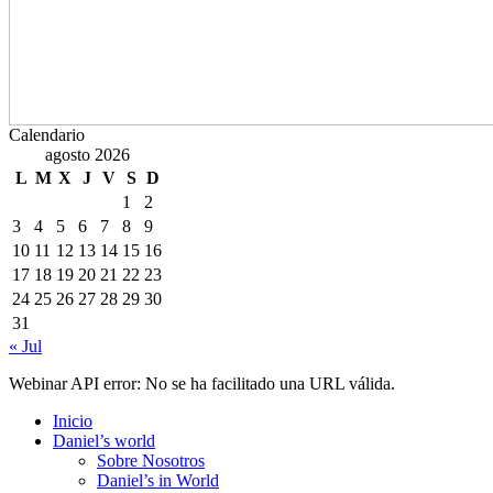
Calendario
agosto 2026
L
M
X
J
V
S
D
1
2
3
4
5
6
7
8
9
10
11
12
13
14
15
16
17
18
19
20
21
22
23
24
25
26
27
28
29
30
31
« Jul
Webinar API error: No se ha facilitado una URL válida.
Inicio
Daniel’s world
Sobre Nosotros
Daniel’s in World