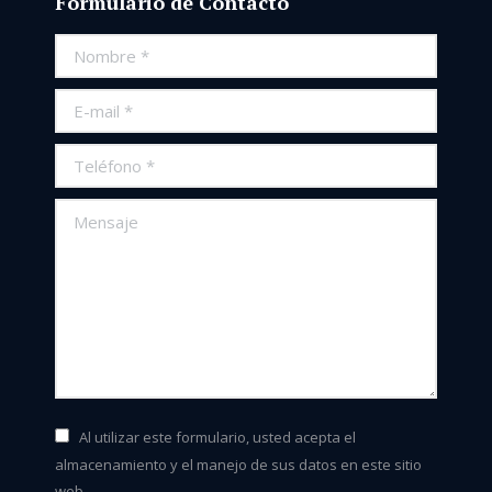
Formulario de Contacto
Nombre *
E-mail *
Teléfono *
Mensaje
Al utilizar este formulario, usted acepta el
almacenamiento y el manejo de sus datos en este sitio
web.