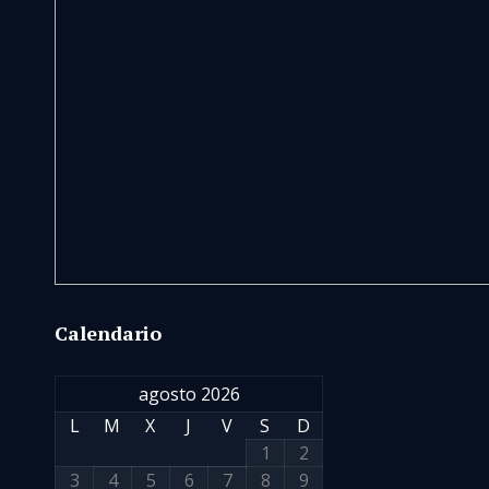
Calendario
agosto 2026
L
M
X
J
V
S
D
1
2
3
4
5
6
7
8
9