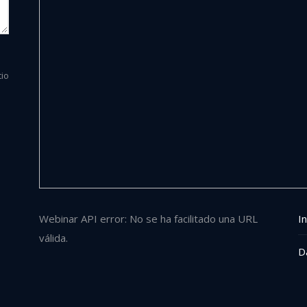
tio
Webinar API error: No se ha facilitado una URL
In
válida.
D