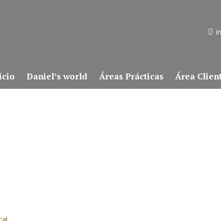
i
icio
Daniel’s world
Áreas Prácticas
Área Clien
ral