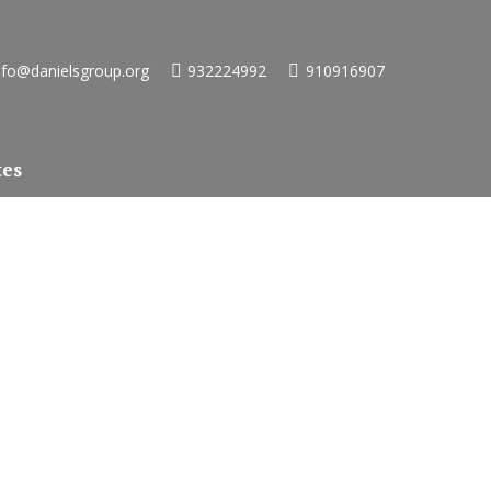
nfo@danielsgroup.org
932224992
910916907
tes