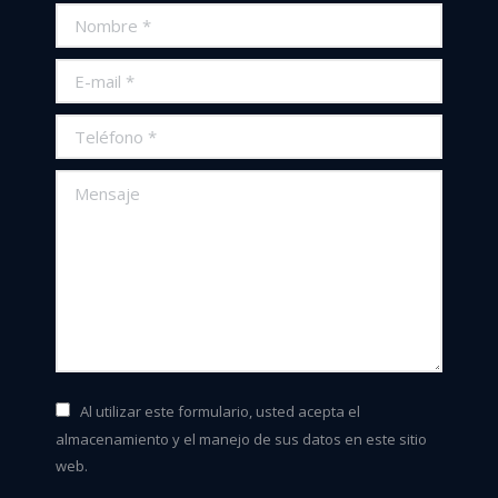
Nombre *
E-mail *
Teléfono *
Mensaje
Al utilizar este formulario, usted acepta el
almacenamiento y el manejo de sus datos en este sitio
web.