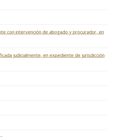
mente con intervención de abogado y procurador, en
icada judicialmente, en expediente de jurisdicción