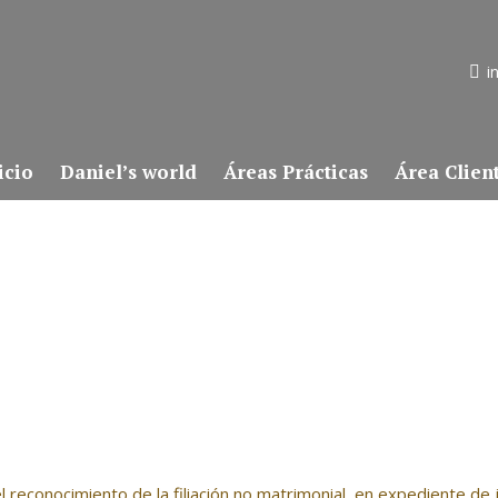
i
icio
Daniel’s world
Áreas Prácticas
Área Clien
el reconocimiento de la filiación no matrimonial, en expediente de j