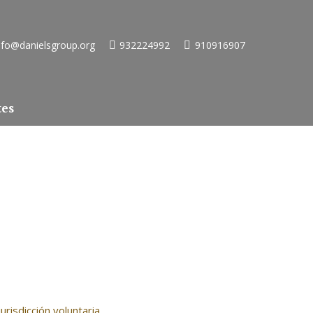
nfo@danielsgroup.org
932224992
910916907
tes
urisdicción voluntaria