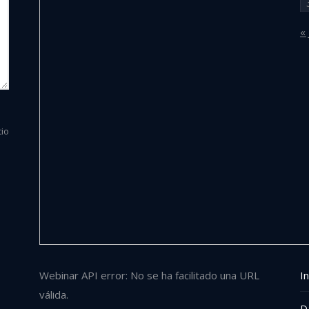
« 
tio
Webinar API error: No se ha facilitado una URL
In
válida.
D