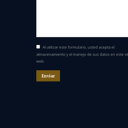
Al utilizar este formulario, usted acepta el
almacenamiento y el manejo de sus datos en este si
web.
Enviar