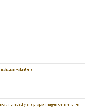
isdicción voluntaria
onor, intimidad y a la propia imagen del menor en