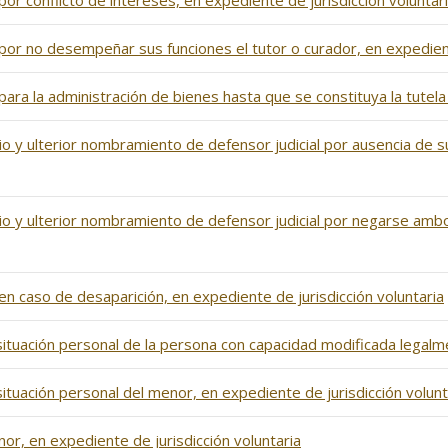
or conflicto de intereses, en expediente de jurisdicción voluntar
por no desempeñar sus funciones el tutor o curador, en expedient
ara la administración de bienes hasta que se constituya la tutela 
icio y ulterior nombramiento de defensor judicial por ausencia de
icio y ulterior nombramiento de defensor judicial por negarse am
en caso de desaparición, en expediente de jurisdicción voluntaria
 situación personal de la persona con capacidad modificada legalm
situación personal del menor, en expediente de jurisdicción volunt
or, en expediente de jurisdicción voluntaria