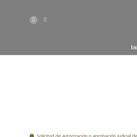
In
Solicitud de autorización o aprobación judicial d