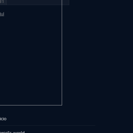
31
Jul
icio
aniel’s world