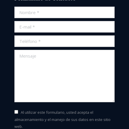
Nombre *
E-mail *
Teléfono *
Mensaje
Al utilizar este formulario, usted acepta el
almacenamiento y el manejo de sus datos en este sitio
web.