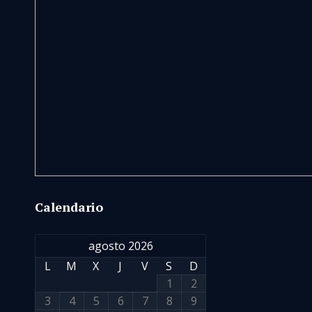
Calendario
agosto 2026
L
M
X
J
V
S
D
1
2
3
4
5
6
7
8
9