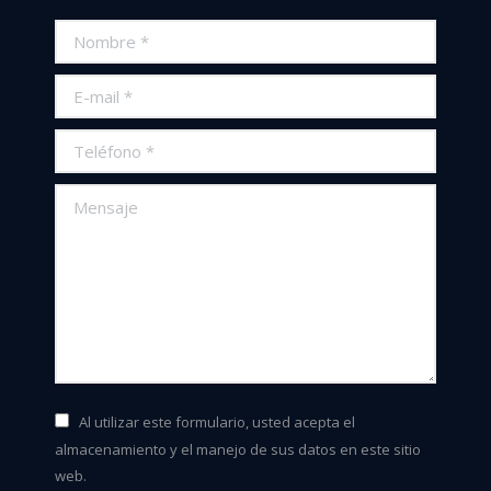
Nombre *
E-mail *
Teléfono *
Mensaje
Al utilizar este formulario, usted acepta el
almacenamiento y el manejo de sus datos en este sitio
web.