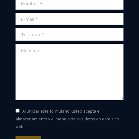
Nombre *
E-mail *
Teléfono *
Mensaje
Al utilizar este formulario, usted acepta el
almacenamiento y el manejo de sus datos en este sitio
web.